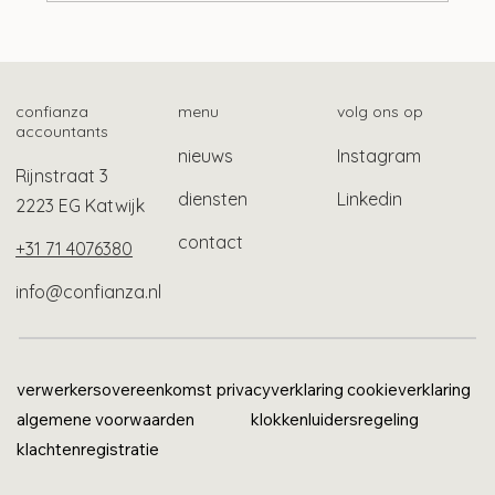
Tien ontwikkelingen op het gebied van
lonen
confianza
menu
volg ons op
accountants
nieuws
Instagram
Rijnstraat 3
diensten
Linkedin
2223 EG Katwijk
contact
+31 71 4076380
info@confianza.nl
verwerkersovereenkomst
privacyverklaring
cookieverklaring
algemene voorwaarden
klokkenluidersregeling
klachtenregistratie