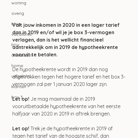
woning
overig
blog
Valt jouw inkomen in 2020 in een lager tarief 
dan in 2019 en/of wil je je box 3-vermogen 
vacatures
verlagen, dan is het wellicht financieel 
btw
aantrekkelijk om in 2019 de hypotheekrente 
vooruit te betalen. 
duurzaam
home
De hypotheekrente wordt in 2019 dan nog 
uitgelicht
afgetrokken tegen het hogere tarief en het box 3-
vermogen zal per 1 januari 2020 lager zijn.
klanten
box 3
Let op! 
Je mag maximaal de in 2019 
vooruitbetaalde hypotheekrente van het eerste 
halfjaar van 2020 in 2019 in aftrek brengen.
Let op! 
Trek je de hypotheekrente in 2019 af 
tegen het tarief van de hoogste schijf, dan 