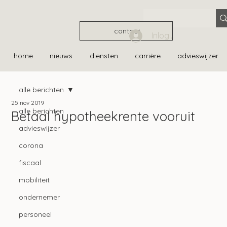
contact
Inloggen
home
nieuws
diensten
carrière
advieswijzer
alle berichten
25 nov 2019
alle berichten
Betaal hypotheekrente vooruit
advieswijzer
corona
fiscaal
mobiliteit
ondernemer
personeel