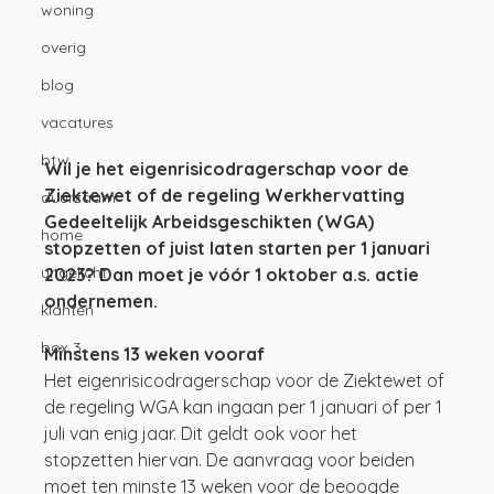
woning
overig
blog
vacatures
btw
Wil je het eigenrisicodragerschap voor de 
Ziektewet of de regeling Werkhervatting 
duurzaam
Gedeeltelijk Arbeidsgeschikten (WGA) 
home
stopzetten of juist laten starten per 1 januari 
uitgelicht
2023? Dan moet je vóór 1 oktober a.s. actie 
ondernemen.
klanten
box 3
Minstens 13 weken vooraf
Het eigenrisicodragerschap voor de Ziektewet of 
de regeling WGA kan ingaan per 1 januari of per 1 
juli van enig jaar. Dit geldt ook voor het 
stopzetten hiervan. De aanvraag voor beiden 
moet ten minste 13 weken voor de beoogde 