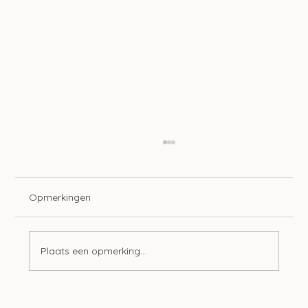
Opmerkingen
Plaats een opmerking...
Mogelijk ook gebruikelijk loon bij Stak-