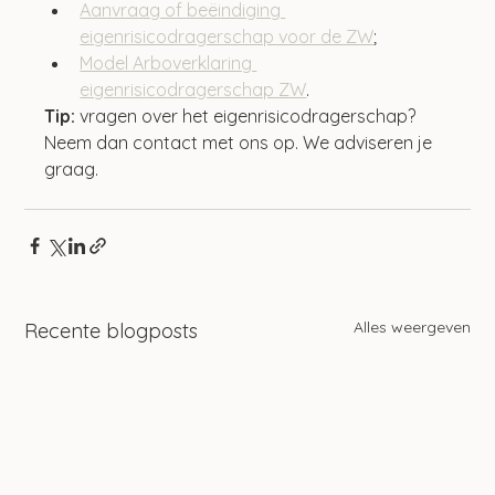
Aanvraag of beëindiging 
eigenrisicodragerschap voor de ZW
;
Model Arboverklaring 
eigenrisicodragerschap ZW
.
Tip:
 vragen over het eigenrisicodragerschap? 
Neem dan contact met ons op. We adviseren je 
graag.
Alles weergeven
Recente blogposts