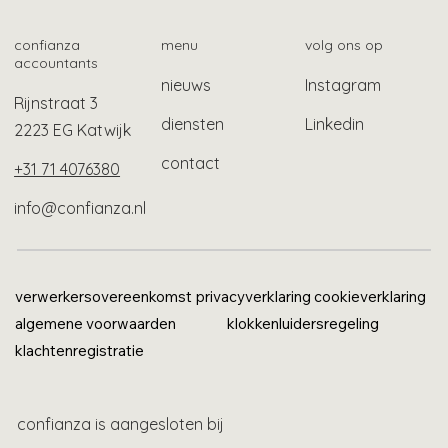
constructie
confianza
menu
volg ons op
accountants
nieuws
Instagram
Rijnstraat 3
diensten
Linkedin
2223 EG Katwijk
contact
+31 71 4076380
info@confianza.nl
verwerkersovereenkomst
privacyverklaring
cookieverklaring
algemene voorwaarden
klokkenluidersregeling
klachtenregistratie
confianza is aangesloten bij