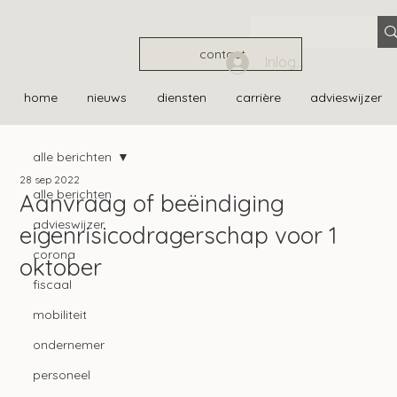
contact
Inloggen
home
nieuws
diensten
carrière
advieswijzer
alle berichten
28 sep 2022
alle berichten
Aanvraag of beëindiging
advieswijzer
eigenrisicodragerschap voor 1
corona
oktober
fiscaal
mobiliteit
ondernemer
personeel