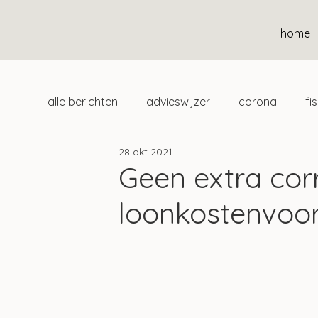
home
alle berichten
advieswijzer
corona
fi
28 okt 2021
duurzaam
home
uitgelicht
klan
Geen extra corr
loonkostenvoo