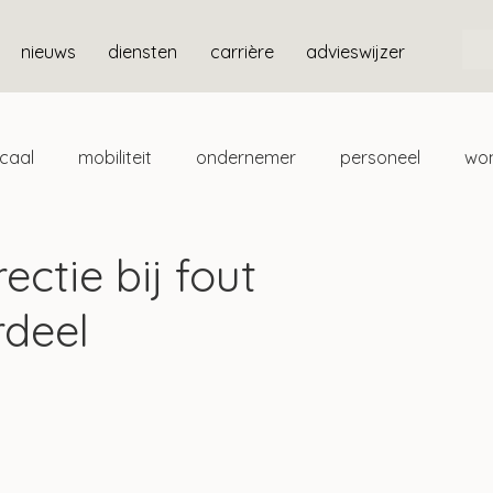
nieuws
diensten
carrière
advieswijzer
scaal
mobiliteit
ondernemer
personeel
wo
ten
box 3
ectie bij fout
rdeel