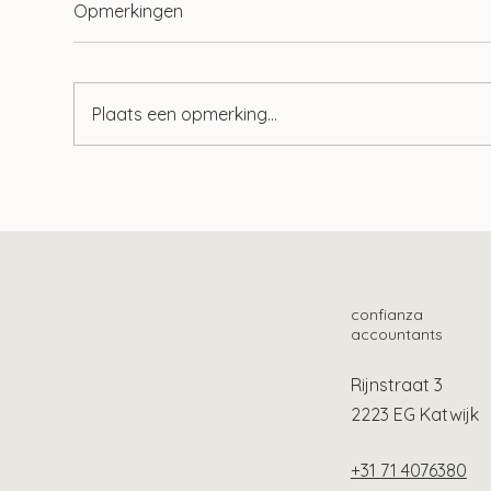
Opmerkingen
Plaats een opmerking...
Aof-premie al jaren te hoog?
Lang
bes
Oek
confianza
accountants
Rijnstraat 3
2223 EG Katwijk
+31 71 4076380