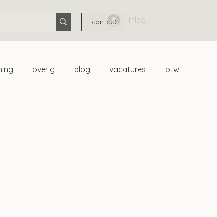
Inloggen
contact
ning
overig
blog
vacatures
btw