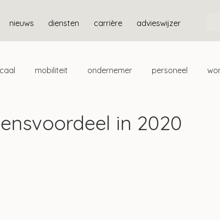
nieuws
diensten
carrière
advieswijzer
scaal
mobiliteit
ondernemer
personeel
wo
ten
box 3
ensvoordeel in 2020