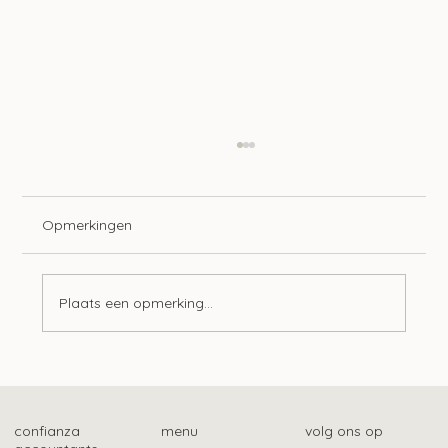
Opmerkingen
Plaats een opmerking...
Tien ontwikkelingen op het gebied van
lonen
confianza
menu
volg ons op