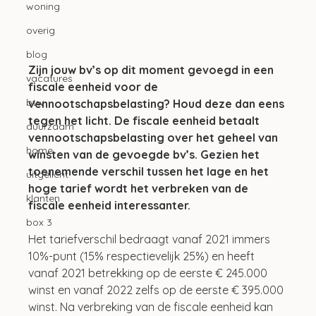
woning
overig
blog
Zijn jouw bv’s op dit moment gevoegd in een 
vacatures
fiscale eenheid voor de 
btw
vennootschapsbelasting? Houd deze dan eens 
tegen het licht. De fiscale eenheid betaalt 
duurzaam
vennootschapsbelasting over het geheel van 
home
winsten van de gevoegde bv’s. Gezien het 
toenemende verschil tussen het lage en het 
uitgelicht
hoge tarief wordt het verbreken van de 
klanten
fiscale eenheid interessanter. 
box 3
Het tariefverschil bedraagt vanaf 2021 immers 
10%-punt (15% respectievelijk 25%) en heeft 
vanaf 2021 betrekking op de eerste € 245.000 
winst en vanaf 2022 zelfs op de eerste € 395.000 
winst. Na verbreking van de fiscale eenheid kan 