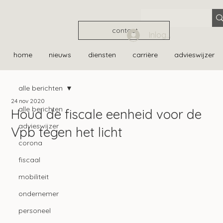
contact
Inloggen
home
nieuws
diensten
carrière
advieswijzer
alle berichten
24 nov 2020
alle berichten
Houd de fiscale eenheid voor de
advieswijzer
Vpb tegen het licht
corona
fiscaal
mobiliteit
ondernemer
personeel