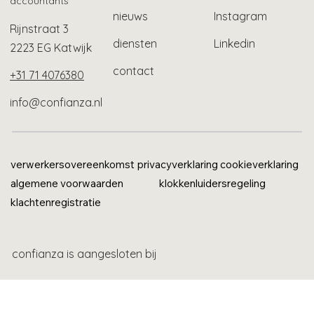
accountants
nieuws
Instagram
Rijnstraat 3
diensten
Linkedin
2223 EG Katwijk
contact
+31 71 4076380
info@confianza.nl
verwerkersovereenkomst
privacyverklaring
cookieverklaring
algemene voorwaarden
klokkenluidersregeling
klachtenregistratie
confianza is aangesloten bij