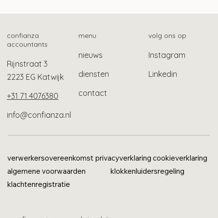
Mogelijk ook gebruikelijk loon bij Stak-
constructie
confianza
menu
volg ons op
accountants
nieuws
Instagram
Rijnstraat 3
diensten
Linkedin
2223 EG Katwijk
contact
+31 71 4076380
info@confianza.nl
verwerkersovereenkomst
privacyverklaring
cookieverklaring
algemene voorwaarden
klokkenluidersregeling
klachtenregistratie