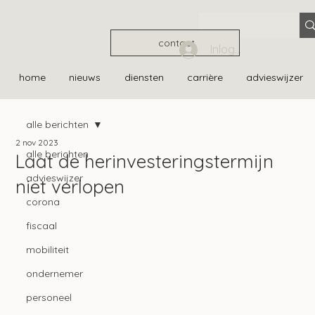
contact
Inloggen
home
nieuws
diensten
carrière
advieswijzer
alle berichten
2 nov 2023
alle berichten
Laat de herinvesteringstermijn
advieswijzer
niet verlopen
corona
fiscaal
mobiliteit
ondernemer
personeel