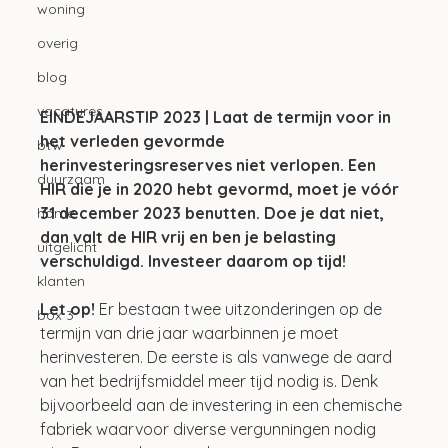
woning
overig
blog
vacatures
EINDEJAARSTIP 2023 | Laat de termijn voor in 
het verleden gevormde 
btw
herinvesteringsreserves niet verlopen. Een 
duurzaam
HIR die je in 2020 hebt gevormd, moet je vóór 
31 december 2023 benutten. Doe je dat niet, 
home
dan valt de HIR vrij en ben je belasting 
uitgelicht
verschuldigd. Investeer daarom op tijd! 
klanten
Let op!
 Er bestaan twee uitzonderingen op de 
box 3
termijn van drie jaar waarbinnen je moet 
herinvesteren. De eerste is als vanwege de aard 
van het bedrijfsmiddel meer tijd nodig is. Denk 
bijvoorbeeld aan de investering in een chemische 
fabriek waarvoor diverse vergunningen nodig 