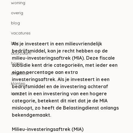
woning
overig
blog
vacatures
btw
Als je investeert in een milieuvriendelijk 
bedrijfsmiddel, kan je recht hebben op de 
duurzaam
milieu-investeringsaftrek (MIA). Deze fiscale 
home
subsidie kent drie categorieën, met ieder een 
eigen percentage aan extra 
uitgelicht
investeringsaftrek. Als je investeert in een 
klanten
bedrijfsmiddel en de investering achteraf 
omzet in een investering van een hogere 
box 3
categorie, betekent dit niet dat je de MIA 
misloopt, zo heeft de Belastingdienst onlangs 
bekendgemaakt.
Milieu-investeringsaftrek (MIA)