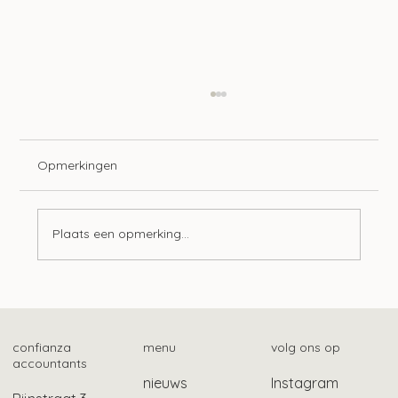
Opmerkingen
Plaats een opmerking...
Mogelijk ook gebruikelijk loon bij Stak-
constructie
confianza
menu
volg ons op
accountants
nieuws
Instagram