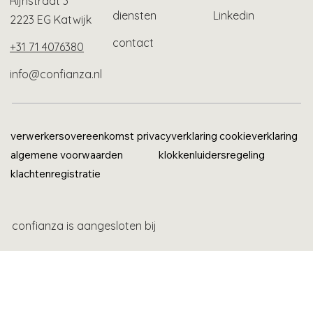
Rijnstraat 3
diensten
Linkedin
2223 EG Katwijk
contact
+31 71 4076380
info@confianza.nl
verwerkersovereenkomst
privacyverklaring
cookieverklaring
algemene voorwaarden
klokkenluidersregeling
klachtenregistratie
confianza is aangesloten bij