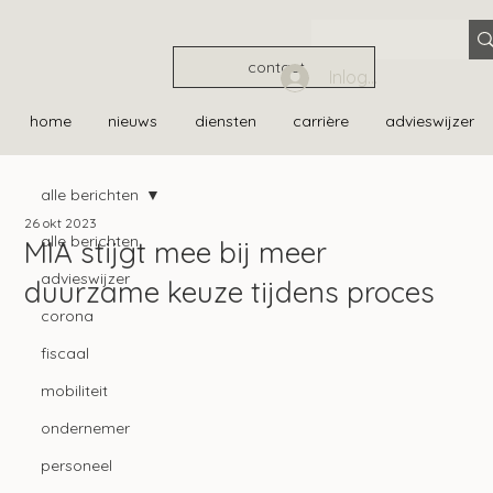
contact
Inloggen
home
nieuws
diensten
carrière
advieswijzer
alle berichten
26 okt 2023
alle berichten
MIA stijgt mee bij meer
advieswijzer
duurzame keuze tijdens proces
corona
fiscaal
mobiliteit
ondernemer
personeel