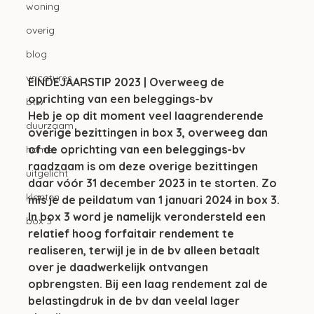
woning
overig
blog
vacatures
EINDEJAARSTIP 2023 | Overweeg de 
oprichting van een beleggings-bv
btw
Heb je op dit moment veel laagrenderende 
duurzaam
overige bezittingen in box 3, overweeg dan 
of de oprichting van een beleggings-bv 
home
raadzaam is om deze overige bezittingen 
uitgelicht
daar vóór 31 december 2023 in te storten. Zo 
klanten
mis je de peildatum van 1 januari 2024 in box 3. 
In box 3 word je namelijk verondersteld een 
box 3
relatief hoog forfaitair rendement te 
realiseren, terwijl je in de bv alleen betaalt 
over je daadwerkelijk ontvangen 
opbrengsten. Bij een laag rendement zal de 
belastingdruk in de bv dan veelal lager 