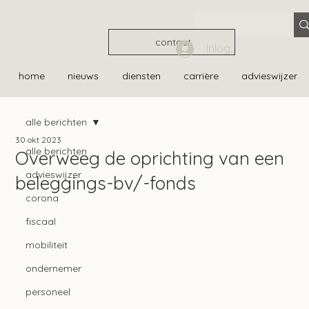
contact
Inloggen
home
nieuws
diensten
carrière
advieswijzer
alle berichten
30 okt 2023
alle berichten
Overweeg de oprichting van een
advieswijzer
beleggings-bv/-fonds
corona
fiscaal
mobiliteit
ondernemer
personeel