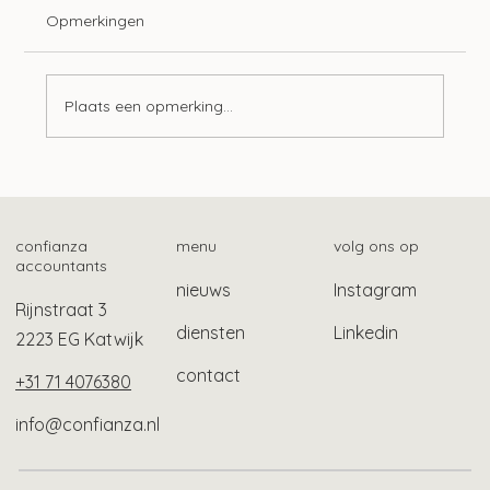
Opmerkingen
Plaats een opmerking...
Zo vind je het fiscale betalingskenmerk
confianza
menu
volg ons op
accountants
nieuws
Instagram
Rijnstraat 3
diensten
Linkedin
2223 EG Katwijk
contact
+31 71 4076380
info@confianza.nl