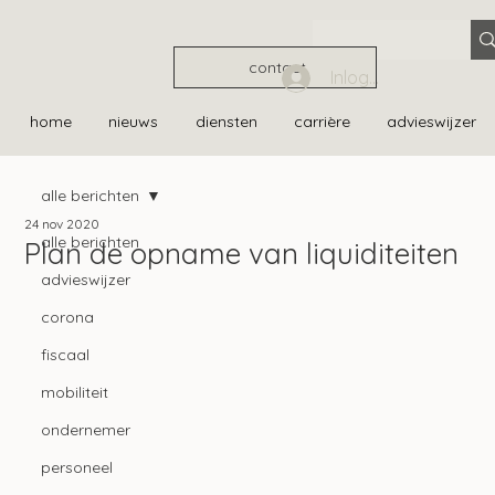
contact
Inloggen
home
nieuws
diensten
carrière
advieswijzer
alle berichten
24 nov 2020
alle berichten
Plan de opname van liquiditeiten
advieswijzer
corona
fiscaal
mobiliteit
ondernemer
personeel