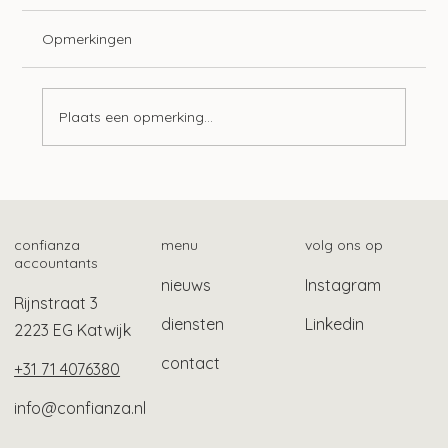
Opmerkingen
Plaats een opmerking...
Tien ontwikkelingen op het gebied van
lonen
confianza
menu
volg ons op
accountants
nieuws
Instagram
Rijnstraat 3
diensten
Linkedin
2223 EG Katwijk
contact
+31 71 4076380
info@confianza.nl