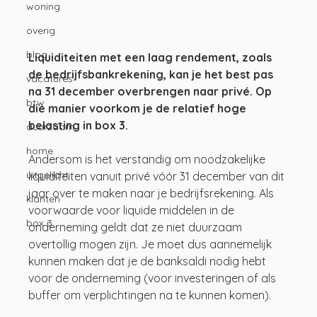
woning
overig
blog
Liquiditeiten met een laag rendement, zoals 
de bedrijfsbankrekening, kan je het best pas 
vacatures
na 31 december overbrengen naar privé. Op 
btw
die manier voorkom je de relatief hoge 
belasting in box 3. 
duurzaam
home
Andersom is het verstandig om noodzakelijke 
uitgelicht
liquiditeiten vanuit privé vóór 31 december van dit 
jaar over te maken naar je bedrijfsrekening. Als 
klanten
voorwaarde voor liquide middelen in de 
box 3
onderneming geldt dat ze niet duurzaam 
overtollig mogen zijn. Je moet dus aannemelijk 
kunnen maken dat je de banksaldi nodig hebt 
voor de onderneming (voor investeringen of als 
buffer om verplichtingen na te kunnen komen).