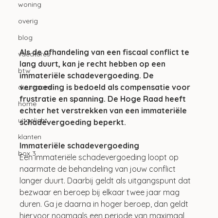
woning
overig
blog
Als de afhandeling van een fiscaal conflict te 
vacatures
lang duurt, kan je recht hebben op een 
btw
immateriële schadevergoeding. De 
vergoeding is bedoeld als compensatie voor 
duurzaam
frustratie en spanning. De Hoge Raad heeft 
home
echter het verstrekken van een immateriële 
uitgelicht
schadevergoeding beperkt.
klanten
Immateriële schadevergoeding
box 3
Een immateriële schadevergoeding loopt op 
naarmate de behandeling van jouw conflict 
langer duurt. Daarbij geldt als uitgangspunt dat 
bezwaar en beroep bij elkaar twee jaar mag 
duren. Ga je daarna in hoger beroep, dan geldt 
hiervoor nogmaals een periode van maximaal 