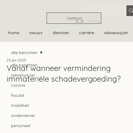
contact
Inloggen
home
nieuws
diensten
carrière
advieswijzer
alle berichten
23 jan 2025
alle berichten
Vanaf wanneer vermindering
advieswijzer
immateriële schadevergoeding?
corona
fiscaal
mobiliteit
ondernemer
personeel