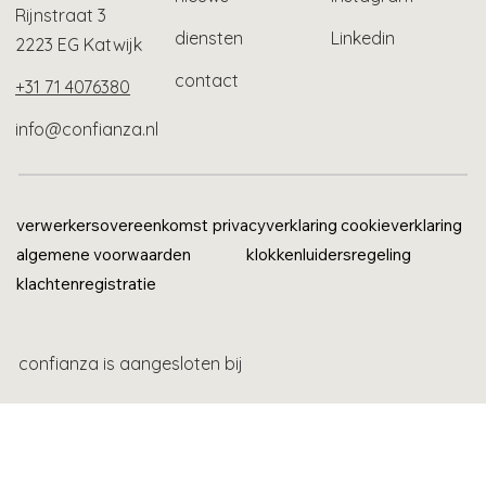
Rijnstraat 3
diensten
Linkedin
2223 EG Katwijk
contact
+31 71 4076380
info@confianza.nl
verwerkersovereenkomst
privacyverklaring
cookieverklaring
algemene voorwaarden
klokkenluidersregeling
klachtenregistratie
confianza is aangesloten bij