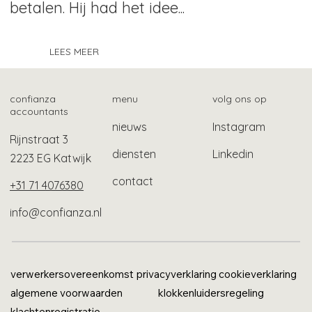
betalen. Hij had het idee...
LEES MEER
confianza
menu
volg ons op
accountants
nieuws
Instagram
Rijnstraat 3
diensten
Linkedin
2223 EG Katwijk
contact
+31 71 4076380
info@confianza.nl
verwerkersovereenkomst
privacyverklaring
cookieverklaring
algemene voorwaarden
klokkenluidersregeling
klachtenregistratie