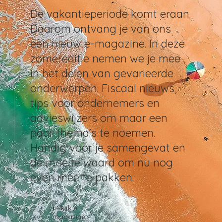
De vakantieperiode komt eraan.
Daarom ontvang je van ons
een nieuw e-magazine. In deze
zomereditie nemen we je mee
in het delen van gevarieerde
onderwerpen. Fiscaal nieuws,
tips voor ondernemers en
advieswijzers om maar een
paar thema’s te noemen.
Handig voor je samengevat en
de moeite waard om nu nog
even mee te pakken.
bekijk e-
magazine