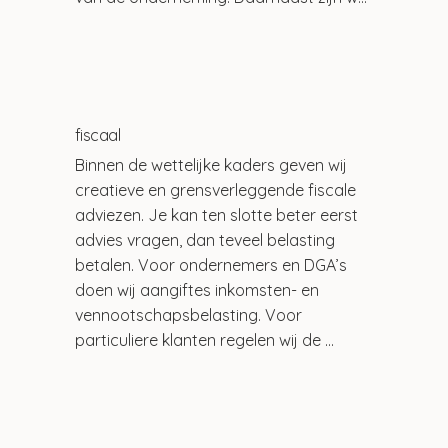
vertrouwenspersoon en begeleiden we 
startende ondernemers.
fiscaal
Binnen de wettelijke kaders geven wij 
creatieve en grensverleggende fiscale 
adviezen. Je kan ten slotte beter eerst 
advies vragen, dan teveel belasting 
betalen. Voor ondernemers en DGA’s 
doen wij aangiftes inkomsten- en 
vennootschapsbelasting. Voor 
particuliere klanten regelen wij de 
aangifte inkomstenbelasting. Je kan bij 
ons ook terecht voor een 
successieaangifte.