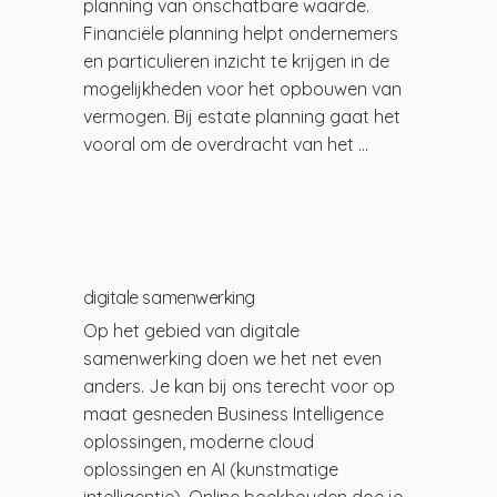
planning van onschatbare waarde. 
Financiële planning helpt ondernemers 
en particulieren inzicht te krijgen in de 
mogelijkheden voor het opbouwen van 
vermogen. Bij estate planning gaat het 
vooral om de overdracht van het 
vermogen aan toekomstige 
erfgenamen. Belangrijke zaken waarin 
wij bij Confianza zijn gespecialiseerd. 
Loop gerust binnen voor een financieel 
plan voor jouw persoonlijke situatie.
digitale samenwerking
Op het gebied van digitale 
samenwerking doen we het net even 
anders. Je kan bij ons terecht voor op 
maat gesneden Business Intelligence 
oplossingen, moderne cloud 
oplossingen en AI (kunstmatige 