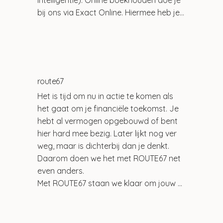
intelligentie). Online boekhouden doe je 
bij ons via Exact Online. Hiermee heb je 
snel en adequaat inzicht in jouw 
boekhouding. Of je dit nu zelf doet of wij 
doen dit voor jou: onze specialisten 
kijken altijd met je mee.
route67
Het is tijd om nu in actie te komen als 
het gaat om je financiële toekomst. Je 
hebt al vermogen opgebouwd of bent 
hier hard mee bezig. Later lijkt nog ver 
weg, maar is dichterbij dan je denkt. 
Daarom doen we het met ROUTE67 net 
even anders.

Met ROUTE67 staan we klaar om jouw 
toekomstige dromen, doelen en wensen 
te vertalen naar een financieel plan. 
ROUTE67 geeft in heldere en begrijpelijk 