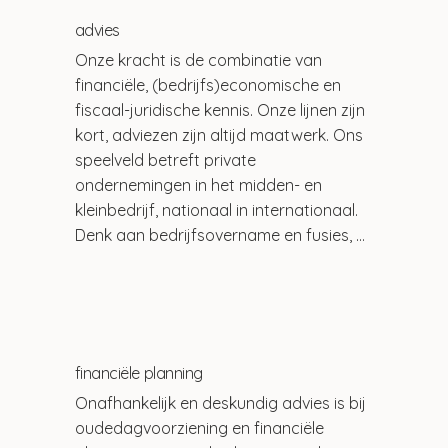
advies
Onze kracht is de combinatie van 
financiële, (bedrijfs)economische en 
fiscaal-juridische kennis. Onze lijnen zijn 
kort, adviezen zijn altijd maatwerk. Ons 
speelveld betreft private 
ondernemingen in het midden- en 
kleinbedrijf, nationaal in internationaal. 
Denk aan bedrijfsovername en fusies, 
bedrijfsfinanciering, 
ondernemingsplannen, overeenkomsten 
tussen aandeelhouders, statuten voor 
familiebedrijven en tax-planning voor 
diverse belastingen. Wij helpen bij het 
financiële planning
oplossen van complexe vraagstukken.
Onafhankelijk en deskundig advies is bij 
oudedagvoorziening en financiële 