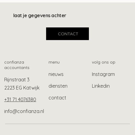
taal grip op de toekomst. Maak dus nu 
kennis met ROUTE67.
laat je gegevens achter
CONTACT
confianza
menu
volg ons op
accountants
nieuws
Instagram
Rijnstraat 3
diensten
Linkedin
2223 EG Katwijk
contact
+31 71 4076380
info@confianza.nl