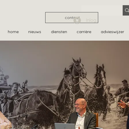
contact
Inloggen
home
nieuws
diensten
carrière
advieswijzer
diensten