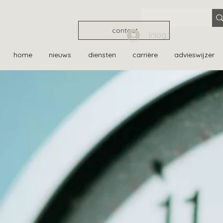
contact
Inloggen
home
nieuws
diensten
carrière
advieswijzer