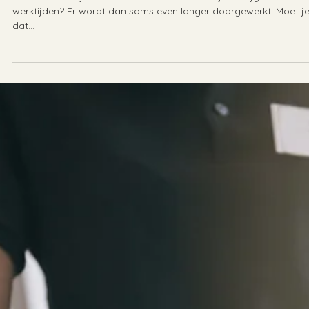
Hoe zit het als je werknemer het werk niet altijd afkrijgt binnen d
werktijden? Er wordt dan soms even langer doorgewerkt. Moet j
dat...