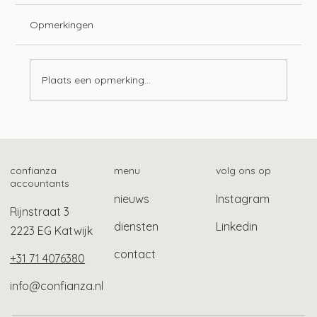
Opmerkingen
Plaats een opmerking...
Tien ontwikkelingen op het gebied van
lonen
confianza
menu
volg ons op
accountants
nieuws
Instagram
Rijnstraat 3
diensten
Linkedin
2223 EG Katwijk
contact
+31 71 4076380
info@confianza.nl