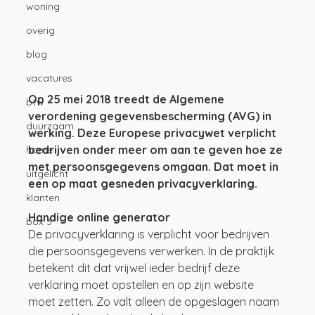
woning
overig
blog
vacatures
Op 25 mei 2018 treedt de Algemene 
btw
verordening gegevensbescherming (AVG) in 
duurzaam
werking. Deze Europese privacywet verplicht 
bedrijven onder meer om aan te geven hoe ze 
home
met persoonsgegevens omgaan. Dat moet in 
uitgelicht
een op maat gesneden privacyverklaring.
klanten
Handige online generator
box 3
De privacyverklaring is verplicht voor bedrijven 
die persoonsgegevens verwerken. In de praktijk 
betekent dit dat vrijwel ieder bedrijf deze 
verklaring moet opstellen en op zijn website 
moet zetten. Zo valt alleen de opgeslagen naam 