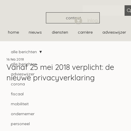
contact
Inloggen
home
nieuws
diensten
carrière
advieswijzer
alle berichten
16 feb 2018
alle berichten
Vanaf 25 mei 2018 verplicht: de
advieswijzer
nieuwe privacyverklaring
corona
fiscaal
mobiliteit
ondernemer
personeel