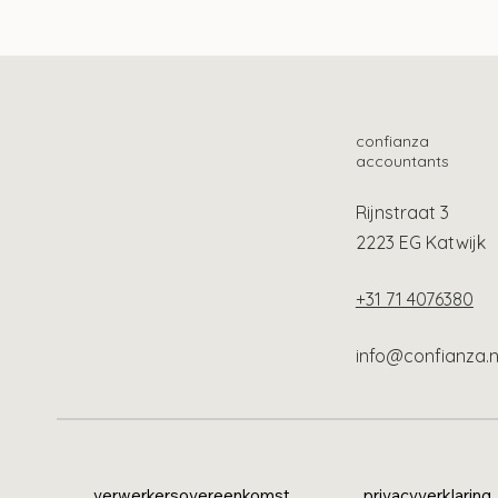
Wet tegenbewijsregeling box
Tie
3 aangenomen
geb
confianza
accountants
Rijnstraat 3
2223 EG Katwijk
+31 71 4076380
info@confianza.n
verwerkersovereenkomst
privacyverklaring