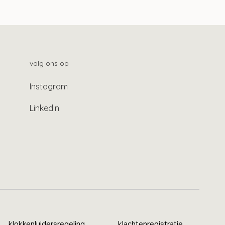
en te hoog?
volg ons op
Instagram
Linkedin
klokkenluidersregeling
klachtenregistratie