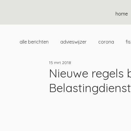
home
alle berichten
advieswijzer
corona
fi
15 mrt 2018
duurzaam
home
uitgelicht
klan
Nieuwe regels b
Belastingdiens