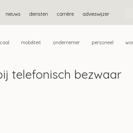
nieuws
diensten
carrière
advieswijzer
scaal
mobiliteit
ondernemer
personeel
wo
ten
box 3
ij telefonisch bezwaar
t