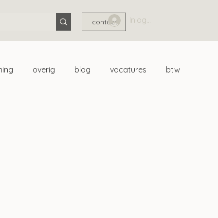
Inloggen
contact
ning
overig
blog
vacatures
btw