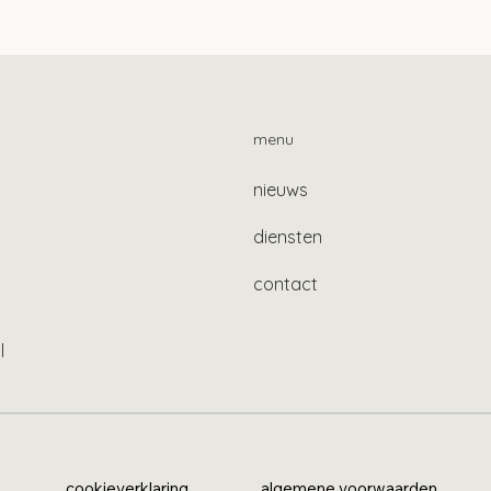
Aof-premie al jar
n ontwikkelingen op het
ied van lonen
menu
nieuws
diensten
contact
l
cookieverklaring
algemene voorwaarden