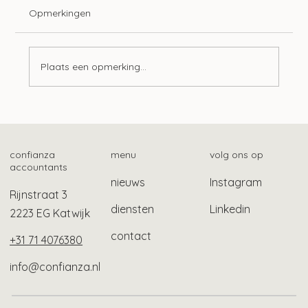
Opmerkingen
Plaats een opmerking...
Tien ontwikkelingen op het gebied van
lonen
confianza
menu
volg ons op
accountants
nieuws
Instagram
Rijnstraat 3
diensten
Linkedin
2223 EG Katwijk
contact
+31 71 4076380
info@confianza.nl