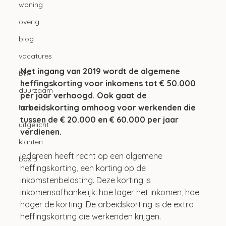
woning
overig
blog
vacatures
Met ingang van 2019 wordt de algemene 
btw
heffingskorting voor inkomens tot € 50.000 
duurzaam
per jaar verhoogd. Ook gaat de 
arbeidskorting omhoog voor werkenden die 
home
tussen de € 20.000 en € 60.000 per jaar 
uitgelicht
verdienen.
klanten
Iedereen heeft recht op een algemene 
box 3
heffingskorting, een korting op de 
inkomstenbelasting. Deze korting is 
inkomensafhankelijk: hoe lager het inkomen, hoe 
hoger de korting. De arbeidskorting is de extra 
heffingskorting die werkenden krijgen.