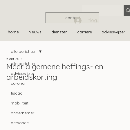
contact
Inloggen
home
nieuws
diensten
carrière
advieswijzer
alle berichten
5 okt 2018
alle berichten
Meer algemene heffings- en
advieswijzer
arbeidskorting
corona
fiscaal
mobiliteit
ondernemer
personeel