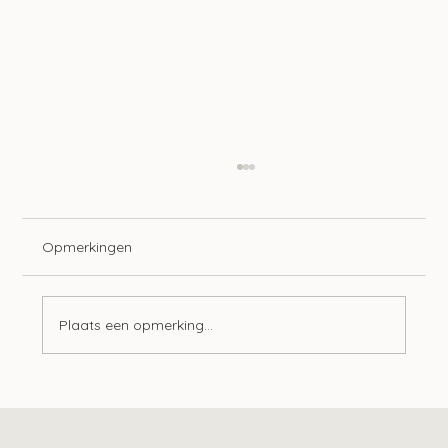
Opmerkingen
Plaats een opmerking...
Tien ontwikkelingen op het gebied van
lonen