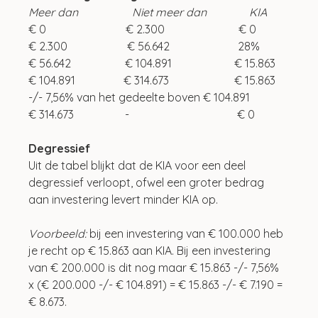
Meer dan                   Niet meer dan               KIA
€ 0                            € 2.300                          € 0
€ 2.300                     € 56.642                        28%
€ 56.642                   € 104.891                      € 15.863
€ 104.891                 € 314.673                       € 15.863 
-/- 7,56% van het gedeelte boven € 104.891
€ 314.673                  -                                      € 0
Degressief
Uit de tabel blijkt dat de KIA voor een deel 
degressief verloopt, ofwel een groter bedrag 
aan investering levert minder KIA op.
Voorbeeld:
 bij een investering van € 100.000 heb 
je recht op € 15.863 aan KIA. Bij een investering 
van € 200.000 is dit nog maar € 15.863 -/- 7,56% 
x (€ 200.000 -/- € 104.891) = € 15.863 -/- € 7.190 = 
€ 8.673.