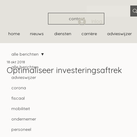
contact
Inloggen
home
nieuws
diensten
carrière
advieswijzer
alle berichten
18 okt 2018
alle berichten
Optimaliseer investeringsaftrek
advieswijzer
corona
fiscaal
mobiliteit
ondernemer
personeel