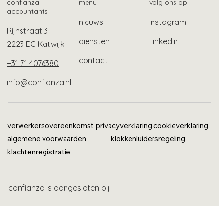
confianza
menu
volg ons op
accountants
nieuws
Instagram
Rijnstraat 3
diensten
Linkedin
2223 EG Katwijk
contact
+31 71 4076380
info@confianza.nl
verwerkersovereenkomst
privacyverklaring
cookieverklaring
algemene voorwaarden
klokkenluidersregeling
klachtenregistratie
confianza is aangesloten bij