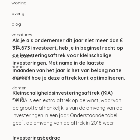
woning
overig
blog
vacatures
Als je als ondernemer dit jaar niet meer dan € 
btw
314.673 investeert, heb je in beginsel recht op 
de investeringsaftrek voor kleinschalige 
duurzaam
investeringen. Met name in de laatste 
home
maanden van het jaar is het van belang na te 
uitgelicht
denken hoe je deze aftrek kunt optimaliseren.
klanten
Kleinschaligheidsinvesteringsaftrek (KIA)
box 3
De KIA is een extra aftrek op de winst, waarvan 
de grootte afhankelijk is van de omvang van de 
investeringen in een jaar. Onderstaande tabel 
geeft de omvang van de aftrek in 2018 weer.
Investeringsbedrag