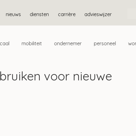
nieuws
diensten
carrière
advieswijzer
scaal
mobiliteit
ondernemer
personeel
wo
ten
box 3
bruiken voor nieuwe