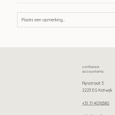
Plaats een opmerking...
Wet tegenbewijsregeling box
Tie
3 aangenomen
geb
confianza
accountants
Rijnstraat 3
2223 EG Katwijk
+31 71 4076380