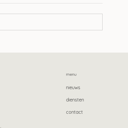
Aof-premie al jar
n ontwikkelingen op het
ied van lonen
menu
nieuws
diensten
contact