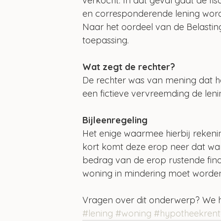
verkocht. In dat geval gaat de fis
en corresponderende lening word
Naar het oordeel van de Belasting
toepassing.
Wat zegt de rechter?
De rechter was van mening dat het
een fictieve vervreemding de len
Bijleenregeling
Het enige waarmee hierbij rekenin
kort komt deze erop neer dat w
bedrag van de erop rustende fina
woning in mindering moet worde
Vragen over dit onderwerp? We h
#lening
#woning
#hypotheekrent