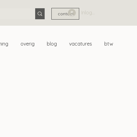
Inloggen
contact
ning
overig
blog
vacatures
btw