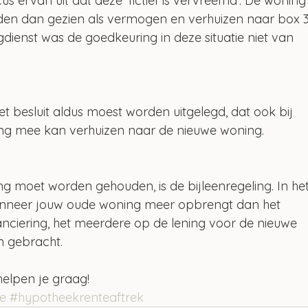
cus ervan uit dat deze ‘fictief is vervreemd’. De woning
en dan gezien als vermogen en verhuizen naar box 3
dienst was de goedkeuring in deze situatie niet van 
 besluit aldus moest worden uitgelegd, dat ook bij 
ing mee kan verhuizen naar de nieuwe woning.
g moet worden gehouden, is de bijleenregeling. In het
anneer jouw oude woning meer opbrengt dan het 
nciering, het meerdere op de lening voor de nieuwe 
n gebracht.
elpen je graag!
e
#hypotheekrenteaftrek