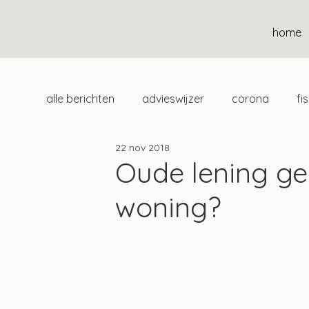
home
alle berichten
advieswijzer
corona
fi
22 nov 2018
duurzaam
home
uitgelicht
klan
Oude lening ge
woning?