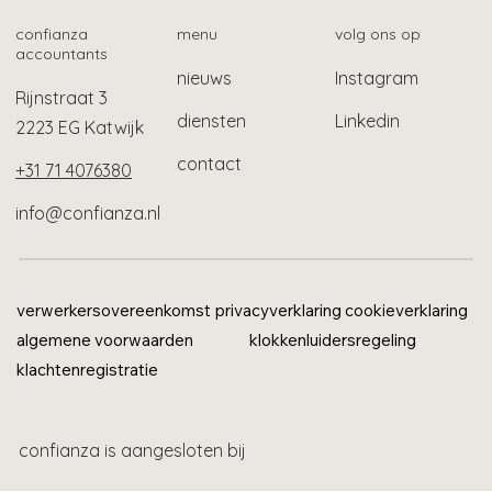
lonen
confianza
menu
volg ons op
accountants
nieuws
Instagram
Rijnstraat 3
diensten
Linkedin
2223 EG Katwijk
contact
+31 71 4076380
info@confianza.nl
verwerkersovereenkomst
privacyverklaring
cookieverklaring
algemene voorwaarden
klokkenluidersregeling
klachtenregistratie
confianza is aangesloten bij