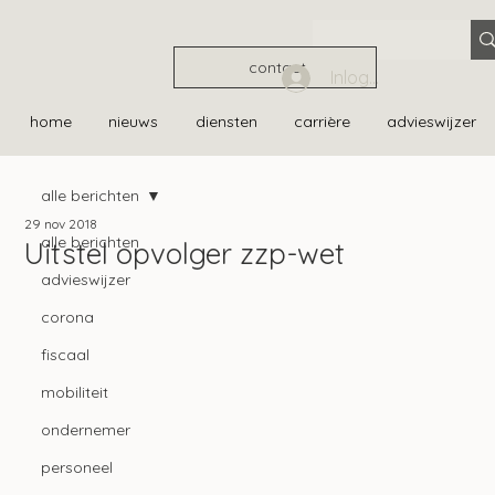
contact
Inloggen
home
nieuws
diensten
carrière
advieswijzer
alle berichten
29 nov 2018
alle berichten
Uitstel opvolger zzp-wet
advieswijzer
corona
fiscaal
mobiliteit
ondernemer
personeel