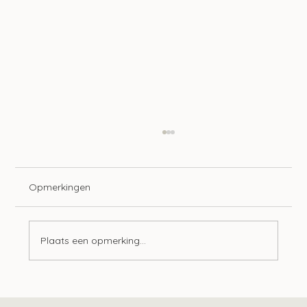
Opmerkingen
Plaats een opmerking...
Tien ontwikkelingen op het gebied van