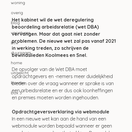
woning
overig
Het kabinet wil de wet deregulering 
blog
beoordeling arbeidsrelatie (wet DBA) 
vacatures
vervangen. Maar dat gaat niet zonder 
problemen. De nieuwe wet zal pas vanaf 2021 
btw
in werking treden, zo schrijven de 
duurzaam
bewindslieden Koolmees en Snel.
home
De opvolger van de Wet DBA moet 
uitgelicht
opdrachtgevers en -nemers meer duidelijkheid 
klanten
bieden over de vraag wanneer er sprake is van 
een arbeidsrelatie en er dus ook loonheffingen 
box 3
en premies moeten worden ingehouden.
Opdrachtgeversverklaring via webmodule
In een nieuwe wet kan aan de hand van een 
webmodule worden bepaald wanneer er geen 