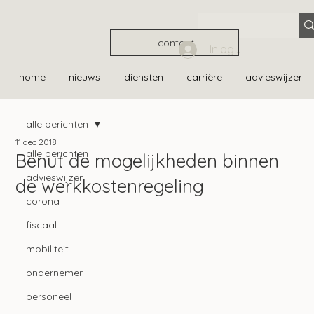
contact
Inloggen
home
nieuws
diensten
carrière
advieswijzer
alle berichten
11 dec 2018
alle berichten
Benut de mogelijkheden binnen
advieswijzer
de werkkostenregeling
corona
fiscaal
mobiliteit
ondernemer
personeel