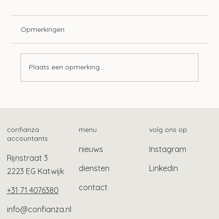
Opmerkingen
Plaats een opmerking...
Tien ontwikkelingen op het gebied van
lonen
confianza
menu
volg ons op
accountants
nieuws
Instagram
Rijnstraat 3
diensten
Linkedin
2223 EG Katwijk
contact
+31 71 4076380
info@confianza.nl