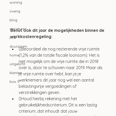
woning
overig
blog
vacatures
Benut ook dit jaar de mogelijkheden binnen de 
werkkostenregeling:
btw
duurzaam
Beoordeel de nog resterende vrije ruimte 
(1,2% van de totale fiscale loonsom). Het is 
home
niet mogelijk om de vrije ruimte die in 2018 
uitgelicht
over is, door te schuiven naar 2019. Maar als 
klanten
je vrije ruimte over hebt, kan je je 
werknemers dit jaar nog wel een aantal 
box 3
belastingvrije vergoedingen of 
verstrekkingen geven.  
Houd hierbij rekening met het 
gebruikelijkheidscriterium. Dit is een lastig 
criterium, dat inhoudt dat jouw 