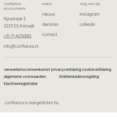
confianza
menu
volg ons op
accountants
nieuws
Instagram
Rijnstraat 3
diensten
Linkedin
2223 EG Katwijk
contact
+31 71 4076380
info@confianza.nl
verwerkersovereenkomst
privacyverklaring
cookieverklaring
algemene voorwaarden
klokkenluidersregeling
klachtenregistratie
confianza is aangesloten bij