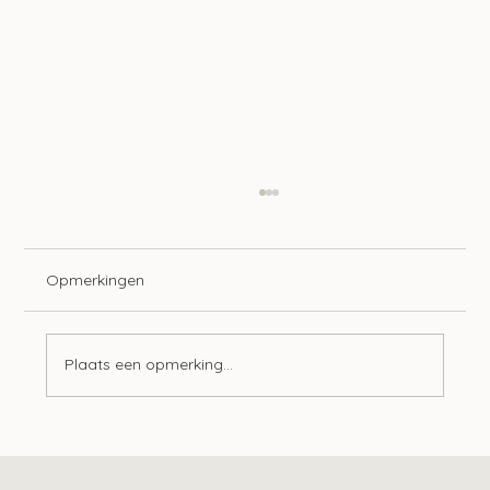
Opmerkingen
Plaats een opmerking...
Tien ontwikkelingen op het gebied van
lonen