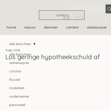
contact
Inloggen
home
nieuws
diensten
carrière
advieswijzer
alle berichten
11 dec 2018
alle berichten
Los geringe hypotheekschuld af
advieswijzer
corona
fiscaal
mobiliteit
ondernemer
personeel