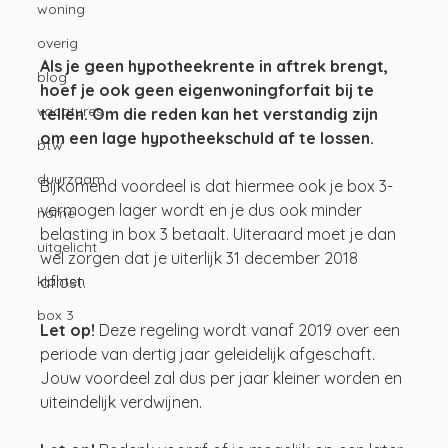
woning
overig
Als je geen hypotheekrente in aftrek brengt, 
blog
hoef je ook geen eigenwoningforfait bij te 
vacatures
tellen. Om die reden kan het verstandig zijn 
om een lage hypotheekschuld af te lossen. 
btw
duurzaam
Bijkomend voordeel is dat hiermee ook je box 3-
vermogen lager wordt en je dus ook minder 
home
belasting in box 3 betaalt. Uiteraard moet je dan 
uitgelicht
wel zorgen dat je uiterlijk 31 december 2018 
aflost. 
klanten
box 3
Let op!
 Deze regeling wordt vanaf 2019 over een 
periode van dertig jaar geleidelijk afgeschaft. 
Jouw voordeel zal dus per jaar kleiner worden en 
uiteindelijk verdwijnen.