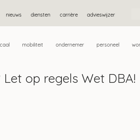
nieuws
diensten
carrière
advieswijzer
scaal
mobiliteit
ondernemer
personeel
wo
ten
box 3
? Let op regels Wet DBA!