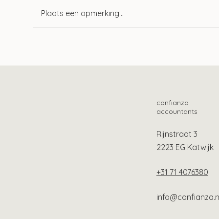
Plaats een opmerking...
Wet tegenbewijsregeling box
Tie
3 aangenomen
geb
confianza
accountants
Rijnstraat 3
2223 EG Katwijk
+31 71 4076380
info@confianza.n