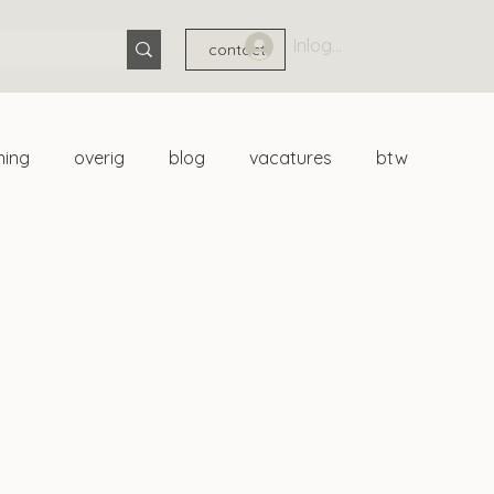
Inloggen
contact
ning
overig
blog
vacatures
btw