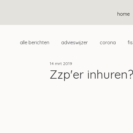
home
alle berichten
advieswijzer
corona
fi
14 mrt 2019
duurzaam
home
uitgelicht
klan
Zzp'er inhuren