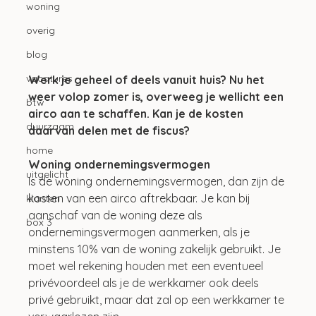
woning
overig
blog
vacatures
Werk je geheel of deels vanuit huis? Nu het 
weer volop zomer is, overweeg je wellicht een 
btw
airco aan te schaffen. Kan je de kosten 
duurzaam
daarvan delen met de fiscus?
home
Woning ondernemingsvermogen
uitgelicht
Is de woning ondernemingsvermogen, dan zijn de 
kosten van een airco aftrekbaar. Je kan bij 
klanten
aanschaf van de woning deze als 
box 3
ondernemingsvermogen aanmerken, als je 
minstens 10% van de woning zakelijk gebruikt. Je 
moet wel rekening houden met een eventueel 
privévoordeel als je de werkkamer ook deels 
privé gebruikt, maar dat zal op een werkkamer te 