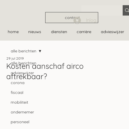
contact
Inloggen
home
nieuws
diensten
carrière
advieswijzer
alle berichten
29 jul 2019
alle berichten
Kosten aanschaf airco
advieswijzer
aftrekbaar?
corona
fiscaal
mobiliteit
ondernemer
personeel