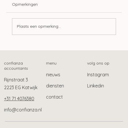
Opmerkingen
Plaats een opmerking...
Tien ontwikkelingen op het gebied van
lonen
confianza
menu
volg ons op
accountants
nieuws
Instagram
Rijnstraat 3
diensten
Linkedin
2223 EG Katwijk
contact
+31 71 4076380
info@confianza.nl