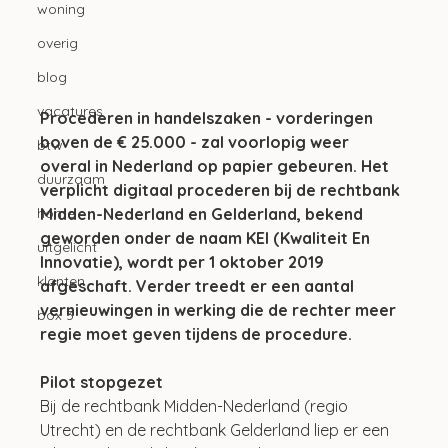
woning
overig
blog
vacatures
Procederen in handelszaken - vorderingen 
boven de € 25.000 - zal voorlopig weer 
btw
overal in Nederland op papier gebeuren. Het 
duurzaam
verplicht digitaal procederen bij de rechtbank 
Midden-Nederland en Gelderland, bekend 
home
geworden onder de naam KEI (Kwaliteit En 
uitgelicht
Innovatie), wordt per 1 oktober 2019 
klanten
afgeschaft. Verder treedt er een aantal 
vernieuwingen in werking die de rechter meer 
box 3
regie moet geven tijdens de procedure.
Pilot stopgezet
Bij de rechtbank Midden-Nederland (regio 
Utrecht) en de rechtbank Gelderland liep er een 