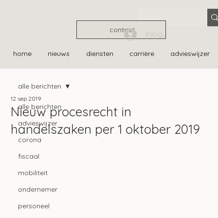
contact
Inloggen
home
nieuws
diensten
carrière
advieswijzer
alle berichten
12 sep 2019
alle berichten
Nieuw procesrecht in
advieswijzer
handelszaken per 1 oktober 2019
corona
fiscaal
mobiliteit
ondernemer
personeel