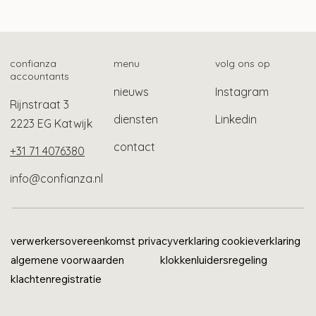
Tien ontwikkelingen op het gebied van
lonen
confianza
menu
volg ons op
accountants
nieuws
Instagram
Rijnstraat 3
diensten
Linkedin
2223 EG Katwijk
contact
+31 71 4076380
info@confianza.nl
verwerkersovereenkomst
privacyverklaring
cookieverklaring
algemene voorwaarden
klokkenluidersregeling
klachtenregistratie