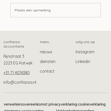
Plaats een opmerking...
Tien ontwikkelingen op het gebied van
lonen
confianza
menu
volg ons op
accountants
nieuws
Instagram
Rijnstraat 3
diensten
Linkedin
2223 EG Katwijk
contact
+31 71 4076380
info@confianza.nl
verwerkersovereenkomst
privacyverklaring
cookieverklaring
algemene voorwaarden
klokkenluidersregeling