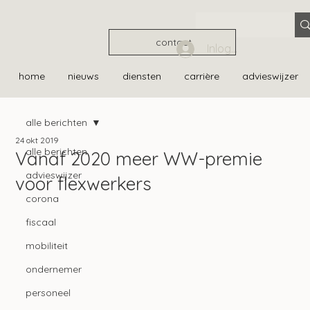
contact
Inloggen
home
nieuws
diensten
carrière
advieswijzer
alle berichten
24 okt 2019
alle berichten
Vanaf 2020 meer WW-premie
advieswijzer
voor flexwerkers
corona
fiscaal
mobiliteit
ondernemer
personeel