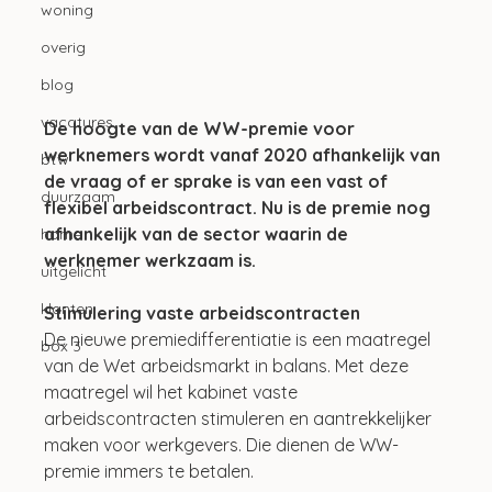
woning
overig
blog
vacatures
De hoogte van de WW-premie voor 
werknemers wordt vanaf 2020 afhankelijk van 
btw
de vraag of er sprake is van een vast of 
duurzaam
flexibel arbeidscontract. Nu is de premie nog 
afhankelijk van de sector waarin de 
home
werknemer werkzaam is.
uitgelicht
klanten
Stimulering vaste arbeidscontracten
De nieuwe premiedifferentiatie is een maatregel 
box 3
van de Wet arbeidsmarkt in balans. Met deze 
maatregel wil het kabinet vaste 
arbeidscontracten stimuleren en aantrekkelijker 
maken voor werkgevers. Die dienen de WW-
premie immers te betalen.