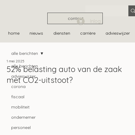
contact
Inloggen
home
nieuws
diensten
carrière
advieswijzer
alle berichten
1 mei 2025
alle berichten
52% belasting auto van de zaak
advieswijzer
met CO2-uitstoot?
corona
fiscaal
mobiliteit
ondernemer
personeel