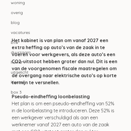
woning
overig
blog
vacatures
Het kabinet is van plan om vanaf 2027 een 
btw
extra heffing op auto’s van de zaak in te 
duurzaam
voeren voor werkgevers, als deze auto’s een 
CO2-uitstoot hebben groter dan nul. Dit is een 
home
van de voorgenomen fiscale maatregelen om 
uitgelicht
de overgang naar elektrische auto’s op korte 
termijn te versnellen.
klanten
box 3
Pseudo-eindheffing loonbelasting
Het plan is om een pseudo-eindheffing van 52% 
in de loonbelasting te introduceren. Deze 52% is 
een werkgever verschuldigd als aan een 
werknemer vanaf 2027 een auto van de zaak 