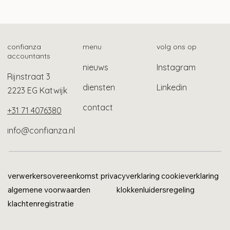
confianza
menu
volg ons op
accountants
nieuws
Instagram
Rijnstraat 3
diensten
Linkedin
2223 EG Katwijk
contact
+31 71 4076380
info@confianza.nl
verwerkersovereenkomst
privacyverklaring
cookieverklaring
algemene voorwaarden
klokkenluidersregeling
klachtenregistratie