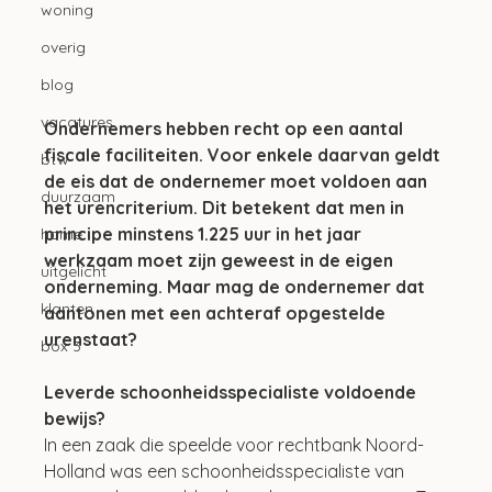
woning
overig
blog
vacatures
Ondernemers hebben recht op een aantal 
fiscale faciliteiten. Voor enkele daarvan geldt 
btw
de eis dat de ondernemer moet voldoen aan 
duurzaam
het urencriterium. Dit betekent dat men in 
principe minstens 1.225 uur in het jaar 
home
werkzaam moet zijn geweest in de eigen 
uitgelicht
onderneming. Maar mag de ondernemer dat 
klanten
aantonen met een achteraf opgestelde 
urenstaat?
box 3
Leverde schoonheidsspecialiste voldoende 
bewijs?
In een zaak die speelde voor rechtbank Noord-
Holland was een schoonheidsspecialiste van 