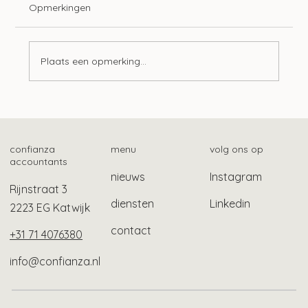
Opmerkingen
Plaats een opmerking...
Mogelijk ook gebruikelijk loon bij Stak-
constructie
confianza
menu
volg ons op
accountants
nieuws
Instagram
Rijnstraat 3
diensten
Linkedin
2223 EG Katwijk
contact
+31 71 4076380
info@confianza.nl