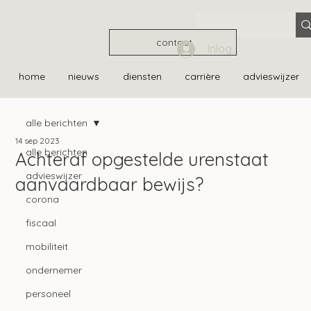
contact
Inloggen
home
nieuws
diensten
carrière
advieswijzer
alle berichten
14 sep 2023
alle berichten
Achteraf opgestelde urenstaat
advieswijzer
aanvaardbaar bewijs?
corona
fiscaal
mobiliteit
ondernemer
personeel