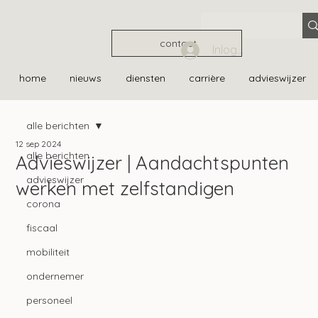
contact
Inloggen
home
nieuws
diensten
carrière
advieswijzer
alle berichten
12 sep 2024
alle berichten
Advieswijzer | Aandachtspunten
advieswijzer
werken met zelfstandigen
corona
fiscaal
mobiliteit
ondernemer
personeel