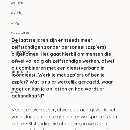
woning
overig
blog
vacatures
De laatste jaren zijn er steeds meer 
btw
zelfstandigen zonder personeel (zzp’ers) 
duurzaam
bijgekomen. Het gaat hierbij om mensen die 
ofwel volledig als zelfstandige werken, ofwel 
home
dit combineren met een dienstverband in 
uitgelicht
loondienst. Werk je met zzp’ers of ben je 
zzp’er? Wat is nu er wettelijk geregeld, waar 
klanten
moet en kan je op letten en hoe wordt er 
box 3
gehandhaafd?
Voor een werkgever, ofwel opdrachtgever, is het 
van belang om na te gaan of er wel sprake is van 
echte zelfstandigheid of dat er sprake is van 