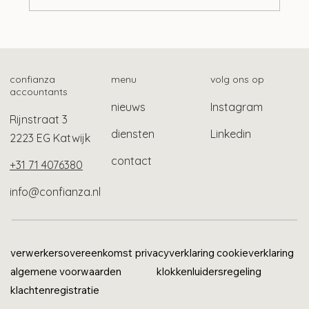
confianza
menu
volg ons op
accountants
nieuws
Instagram
Rijnstraat 3
diensten
Linkedin
2223 EG Katwijk
contact
+31 71 4076380
info@confianza.nl
verwerkersovereenkomst
privacyverklaring
cookieverklaring
algemene voorwaarden
klokkenluidersregeling
klachtenregistratie