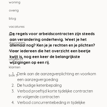
woning
overig
blog
vacatures
De regels voor arbeidscontracten zijn steeds 
btw
aan verandering onderhevig. Weet je het 
duurzaam
allemaal nog? Ken je je rechten en je plichten? 
Voor iedereen die het overzicht een beetje 
home
kwijt is, nog een keer de belangrijkste 
uitgelicht
wijzigingen op een rij.
klanten
Denk aan de aanzegverplichting en voorkom 
box 3
een aanzegvergoeding
De
 huidige ketenbepaling
Verbod proeftijd korte tijdelijke contracten 
en volgende contracten
Verbod concurrentiebeding in tijdelijke 