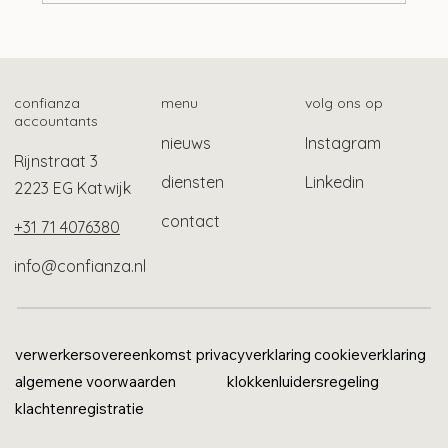
Advieswijzer | Bedrijfsoverdracht
confianza
menu
volg ons op
accountants
nieuws
Instagram
Rijnstraat 3
diensten
Linkedin
2223 EG Katwijk
contact
+31 71 4076380
info@confianza.nl
verwerkersovereenkomst
privacyverklaring
cookieverklaring
algemene voorwaarden
klokkenluidersregeling
klachtenregistratie