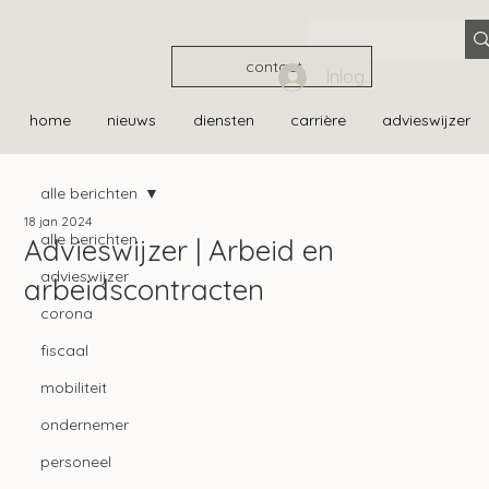
contact
Inloggen
home
nieuws
diensten
carrière
advieswijzer
alle berichten
18 jan 2024
alle berichten
Advieswijzer | Arbeid en
advieswijzer
arbeidscontracten
corona
fiscaal
mobiliteit
ondernemer
personeel