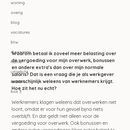
woning
overig
blog
vacatures
btw
duurzaam
Waarom betaal ik zoveel meer belasting over 
de vergoeding voor mijn overwerk, bonussen 
home
en andere extra’s dan over mijn normale 
uitgelicht
salaris? Dat is een vraag die je als werkgever 
waarschijnlijk weleens van werknemers krijgt. 
klanten
Hoe zit het nu echt?
box 3
Werknemers klagen weleens dat overwerken niet 
loont, omdat er voor hun gevoel bijna niets 
overblijft. En dat geldt niet alleen voor de 
vergoeding voor overwerk. Ook bonussen en 
andere extra vergoedingen lijken extra belast te 