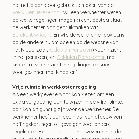
het nettoloon door gebruik te maken van de 
WerkUrenBerekenaar
. Wil een werknemer weten 
op welke regelingen mogelijk recht bestaat, laat 
de werknemer dan gebruikmaken van 
BerekenUwRecht
. En wijs de werknemer ook eens 
op de andere hulpmiddelen op de website van 
het Nibud, zoals 
Geldplan Pensioen
 (voor inzicht 
in het pensioen) en 
Geldplan Rondkomen
 met 
kinderen (voor inzicht in regelingen en subsidies 
voor gezinnen met kinderen).
Vrije ruimte in werkkostenregeling
Als een werkgever ervoor kan kiezen om een 
extra vergoeding aan te wijzen in de vrije ruimte, 
dan kan dit gunstig zijn voor de werknemer. De 
werknemer heeft dan geen last van afbouw van 
heffingskortingen of gevolgen voor andere 
regelingen. Bedragen die aangewezen zijn in de 
vrije ruimte tellen namelijk niet mee als loon voor 