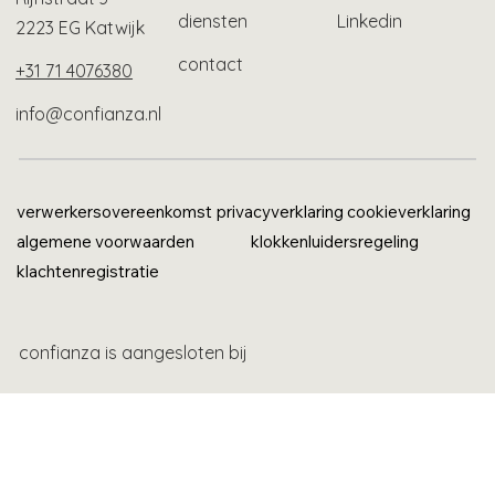
diensten
Linkedin
2223 EG Katwijk
contact
+31 71 4076380
info@confianza.nl
verwerkersovereenkomst
privacyverklaring
cookieverklaring
algemene voorwaarden
klokkenluidersregeling
klachtenregistratie
confianza is aangesloten bij