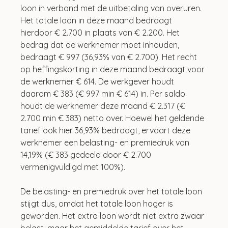
loon in verband met de uitbetaling van overuren. 
Het totale loon in deze maand bedraagt 
hierdoor € 2.700 in plaats van € 2.200. Het 
bedrag dat de werknemer moet inhouden, 
bedraagt € 997 (36,93% van € 2.700). Het recht 
op heffingskorting in deze maand bedraagt voor 
de werknemer € 614. De werkgever houdt 
daarom € 383 (€ 997 min € 614) in. Per saldo 
houdt de werknemer deze maand € 2.317 (€ 
2.700 min € 383) netto over. Hoewel het geldende 
tarief ook hier 36,93% bedraagt, ervaart deze 
werknemer een belasting- en premiedruk van 
14,19% (€ 383 gedeeld door € 2.700 
vermenigvuldigd met 100%).
De belasting- en premiedruk over het totale loon 
stijgt dus, omdat het totale loon hoger is 
geworden. Het extra loon wordt niet extra zwaar 
belast, maar het gemiddelde tarief over het 