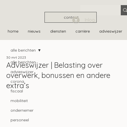
contact
Inloggen
home
nieuws
diensten
carrière
advieswijzer
alle berichten
30 mrt 2023
alle berichten
Advieswijzer | Belasting over
advieswijzer
overwerk, bonussen en andere
corona
extra’s
fiscaal
mobiliteit
ondernemer
personeel