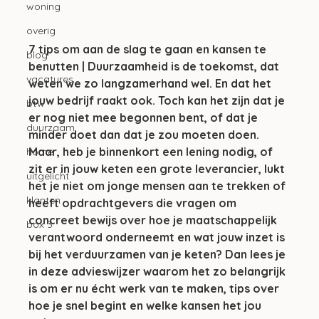
woning
overig
7 tips om aan de slag te gaan en kansen te 
blog
benutten | Duurzaamheid is de toekomst, dat 
vacatures
weten we zo langzamerhand wel. En dat het 
jouw bedrijf raakt ook. Toch kan het zijn dat je 
btw
er nog niet mee begonnen bent, of dat je 
duurzaam
minder doet dan dat je zou moeten doen. 
Maar, heb je binnenkort een lening nodig, of 
home
zit er in jouw keten een grote leverancier, lukt 
uitgelicht
het je niet om jonge mensen aan te trekken of 
klanten
heeft opdrachtgevers die vragen om 
concreet bewijs over hoe je maatschappelijk 
box 3
verantwoord onderneemt en wat jouw inzet is 
bij het verduurzamen van je keten? Dan lees je 
in deze advieswijzer waarom het zo belangrijk 
is om er nu écht werk van te maken, tips over 
hoe je snel begint en welke kansen het jou 