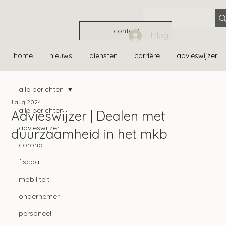
contact
Inloggen
home
nieuws
diensten
carrière
advieswijzer
alle berichten
1 aug 2024
alle berichten
Advieswijzer | Dealen met
advieswijzer
duurzaamheid in het mkb
corona
fiscaal
mobiliteit
ondernemer
personeel