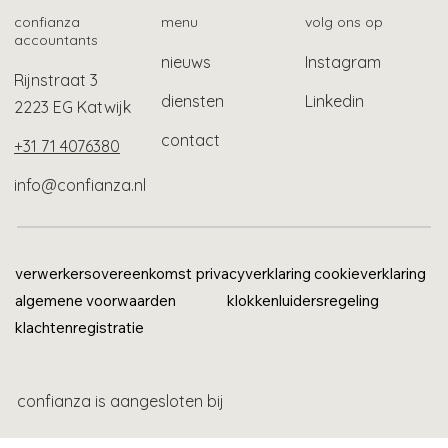
confianza
menu
volg ons op
accountants
nieuws
Instagram
Rijnstraat 3
diensten
Linkedin
2223 EG Katwijk
contact
+31 71 4076380
info@confianza.nl
verwerkersovereenkomst
privacyverklaring
cookieverklaring
algemene voorwaarden
klokkenluidersregeling
klachtenregistratie
confianza is aangesloten bij