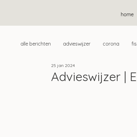
home
alle berichten
advieswijzer
corona
fi
25 jan 2024
duurzaam
home
uitgelicht
klan
Advieswijzer | 