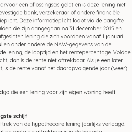
voor een aflossingseis geldt en is deze lening niet 
evestigde bank, verzekeraar of andere financiële 
ieplicht. Deze informatieplicht loopt via de aangifte 
ulden die zijn aangegaan na 31 december 2015 en 
 afgesloten lening die zich voordoen vanaf 1 januari 
 vallen onder andere de NAW-gegevens van de 
de lening, de looptijd en het rentepercentage. Voldoe
icht, dan is de rente niet aftrekbaar. Als je een later 
kt, is de rente vanaf het daaropvolgende jaar (weer) 
dga die een lening voor zijn eigen woning heeft 
gste schijf
trek van de hypothecaire lening jaarlijks verlaagd. 
t de rente die aftrekbaar is in de hoogste 