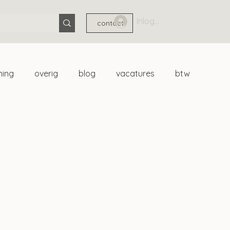
Inloggen
contact
ning
overig
blog
vacatures
btw