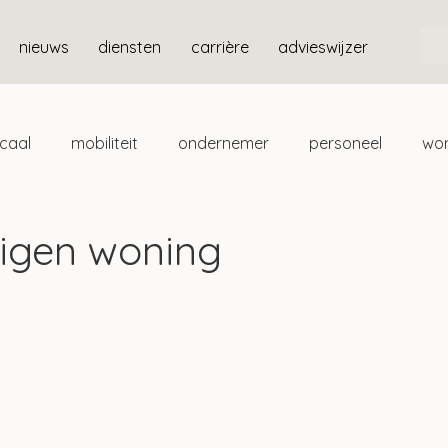
nieuws
diensten
carrière
advieswijzer
scaal
mobiliteit
ondernemer
personeel
wo
ten
box 3
Eigen woning