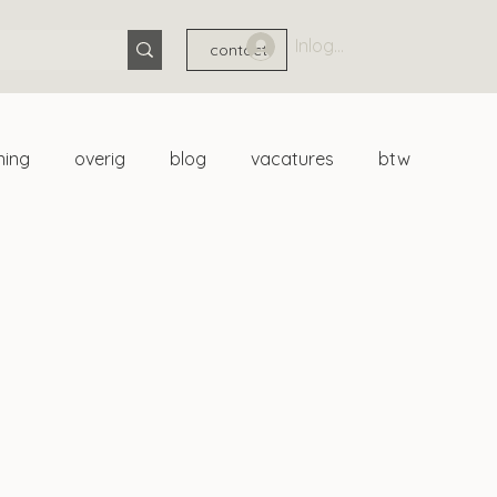
Inloggen
contact
ning
overig
blog
vacatures
btw