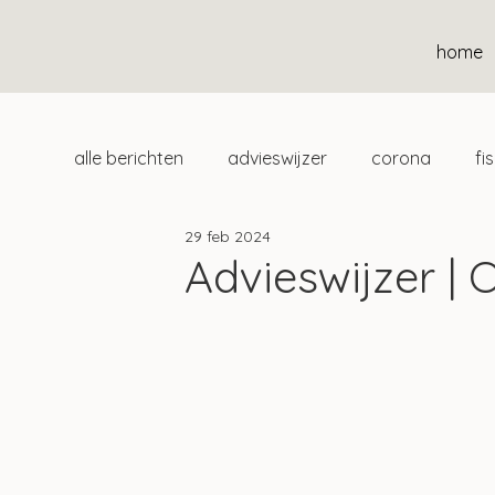
home
alle berichten
advieswijzer
corona
fi
29 feb 2024
duurzaam
home
uitgelicht
klan
Advieswijzer | 