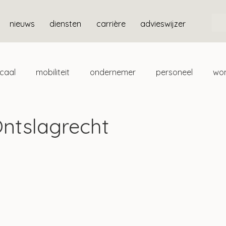
nieuws
diensten
carrière
advieswijzer
scaal
mobiliteit
ondernemer
personeel
wo
ten
box 3
Ontslagrecht