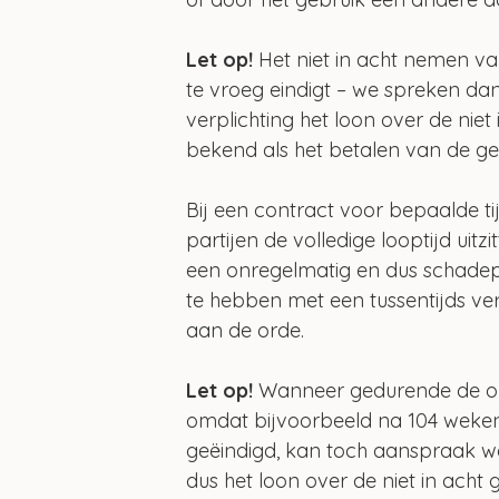
Let op! 
Het niet in acht nemen va
te vroeg eindigt – we spreken da
verplichting het loon over de nie
bekend als het betalen van de g
Bij een contract voor bepaalde t
partijen de volledige looptijd uitz
een onregelmatig en dus schadepl
te hebben met een tussentijds ve
aan de orde.
Let op!
 Wanneer gedurende de opz
omdat bijvoorbeeld na 104 weken d
geëindigd, kan toch aanspraak w
dus het loon over de niet in ach