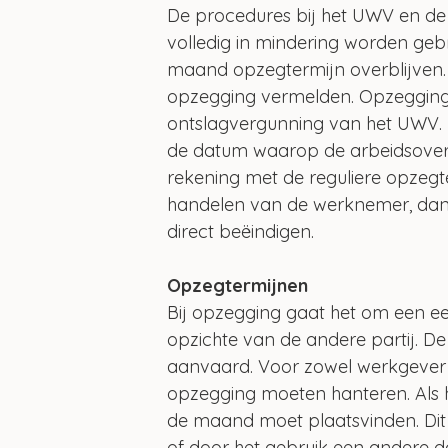
De procedures bij het UWV en de 
volledig in mindering worden ge
maand opzegtermijn overblijven.
opzegging vermelden. Opzegging 
ontslagvergunning van het UWV. B
de datum waarop de arbeidsovereen
rekening met de reguliere opzegte
handelen van de werknemer, dan
direct beëindigen. 
Opzegtermijnen
Bij opzegging gaat het om een een
opzichte van de andere partij. De
aanvaard. Voor zowel werkgever a
opzegging moeten hanteren. Als h
de maand moet plaatsvinden. Dit i
of door het gebruik een andere 