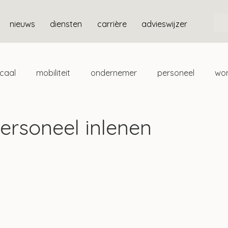
nieuws
diensten
carrière
advieswijzer
scaal
mobiliteit
ondernemer
personeel
wo
ten
box 3
Personeel inlenen