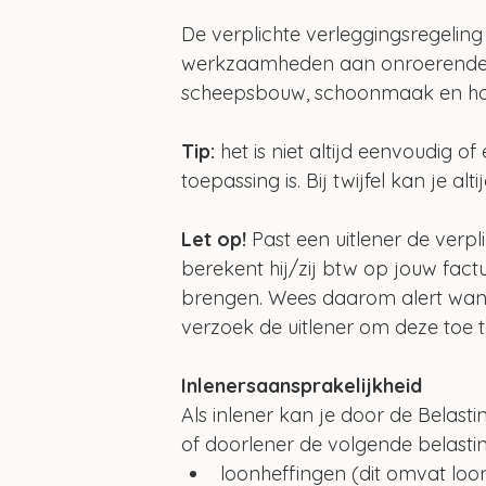
De verplichte verleggingsregeling b
werkzaamheden aan onroerende z
scheepsbouw, schoonmaak en ho
Tip: 
het is niet altijd eenvoudig o
toepassing is. Bij twijfel kan je 
Let op!
 Past een uitlener de verpl
berekent hij/zij btw op jouw factu
brengen. Wees daarom alert wann
verzoek de uitlener om deze toe t
Inlenersaansprakelijkheid
Als inlener kan je door de Belasti
of doorlener de volgende belastin
loonheffingen (dit omvat loo