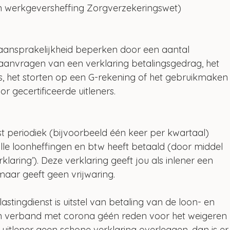
 werkgeversheffing Zorgverzekeringswet)
e aansprakelijkheid beperken door een aantal 
 aanvragen van een verklaring betalingsgedrag, het 
s, het storten op een G-rekening of het gebruikmaken
r gecertificeerde uitleners. 
st periodiek (bijvoorbeeld één keer per kwartaal) 
 alle loonheffingen en btw heeft betaald (door middel 
ring’). Deze verklaring geeft jou als inlener een 
 maar geeft geen vrijwaring.
astingdienst is uitstel van betaling van de loon- en 
in verband met corona géén reden voor het weigeren 
uitlener geen schone verklaring overleggen, dan is er