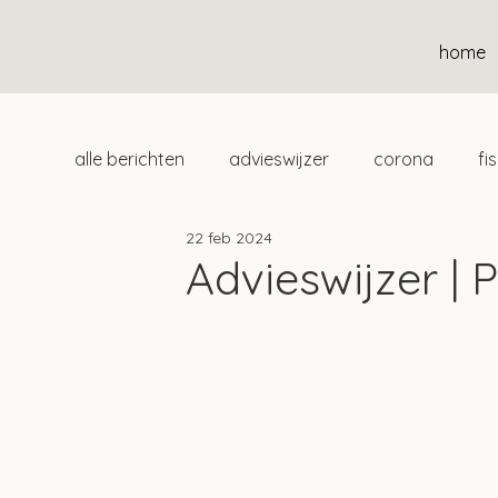
home
alle berichten
advieswijzer
corona
fi
22 feb 2024
duurzaam
home
uitgelicht
klan
Advieswijzer | 