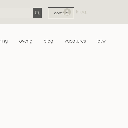
Inloggen
contact
ning
overig
blog
vacatures
btw