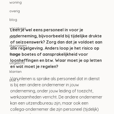
woning
overig
blog
vacatures
Leen je wel eens personeel in voor je 
onderneming, bijvoorbeeld bij tijdelijke drukte 
btw
of seizoenswerk? Zorg dan dat je voldoet aan 
duurzaam
alle regelgeving. Anders loop je het risico op 
hoge boetes of aansprakelijkheid voor 
home
loonheffingen en btw. Waar moet je op letten 
uitgelicht
en wat moet je regelen?
klanten
Van inlenen is sprake als personeel dat in dienst 
box 3
is bij een andere ondernemer in jouw 
onderneming, onder jouw leiding of toezicht, 
werkzaamheden verricht. De andere ondernemer 
kan een uitzendbureau zijn, maar ook een 
collega-ondernemer die zijn personeel (tijdelijk) 