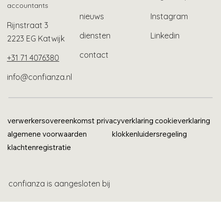
accountants
nieuws
Instagram
Rijnstraat 3
diensten
Linkedin
2223 EG Katwijk
contact
+31 71 4076380
info@confianza.nl
verwerkersovereenkomst
privacyverklaring
cookieverklaring
algemene voorwaarden
klokkenluidersregeling
klachtenregistratie
confianza is aangesloten bij