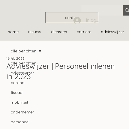
contact
Inloggen
home
nieuws
diensten
carrière
advieswijzer
alle berichten
16 feb 2023
alle berichten
Advieswijzer | Personeel inlenen
advieswijzer
in 2023
corona
fiscaal
mobiliteit
ondernemer
personeel