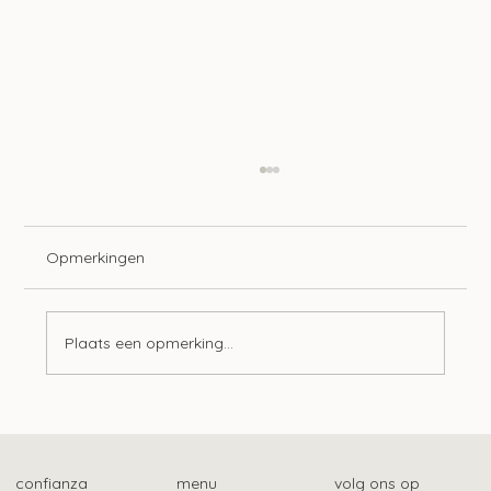
Opmerkingen
Plaats een opmerking...
Advieswijzer | Bedrijfsoverdracht
confianza
menu
volg ons op