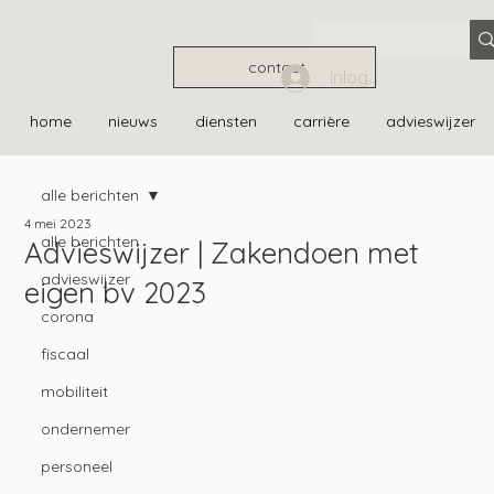
contact
Inloggen
home
nieuws
diensten
carrière
advieswijzer
alle berichten
4 mei 2023
alle berichten
Advieswijzer | Zakendoen met
advieswijzer
eigen bv 2023
corona
fiscaal
mobiliteit
ondernemer
personeel