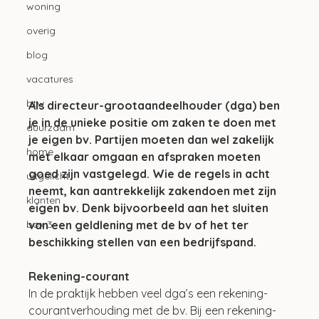
woning
overig
blog
vacatures
btw
Als directeur-grootaandeelhouder (dga) ben 
je in de unieke positie om zaken te doen met 
duurzaam
je eigen bv. Partijen moeten dan wel zakelijk 
home
met elkaar omgaan en afspraken moeten 
goed zijn vastgelegd. Wie de regels in acht 
uitgelicht
neemt, kan aantrekkelijk zakendoen met zijn 
klanten
eigen bv. Denk bijvoorbeeld aan het sluiten 
van een geldlening met de bv of het ter 
box 3
beschikking stellen van een bedrijfspand.
Rekening-courant
In de praktijk hebben veel dga’s een rekening-
courantverhouding met de bv. Bij een rekening-