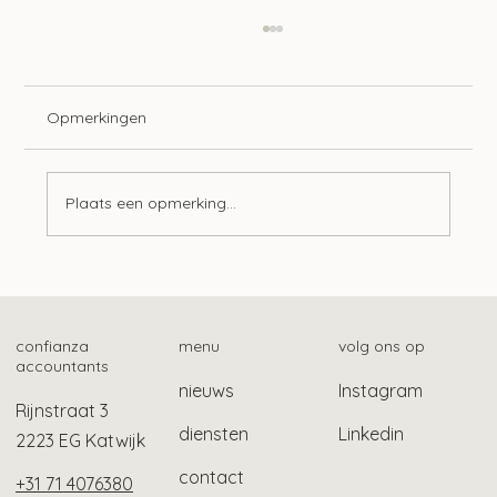
Opmerkingen
Plaats een opmerking...
Advieswijzer | Bedrijfsoverdracht
confianza
menu
volg ons op
accountants
nieuws
Instagram
Rijnstraat 3
diensten
Linkedin
2223 EG Katwijk
contact
+31 71 4076380