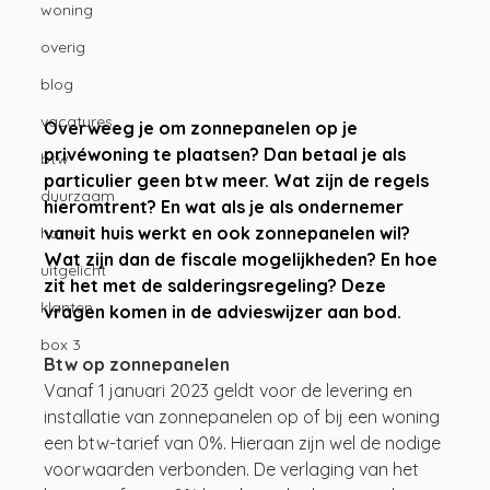
woning
overig
blog
vacatures
Overweeg je om zonnepanelen op je 
privéwoning te plaatsen? Dan betaal je als 
btw
particulier geen btw meer. Wat zijn de regels 
duurzaam
hieromtrent? En wat als je als ondernemer 
vanuit huis werkt en ook zonnepanelen wil? 
home
Wat zijn dan de fiscale mogelijkheden? En hoe 
uitgelicht
zit het met de salderingsregeling? Deze 
klanten
vragen komen in de advieswijzer aan bod. 
box 3
Btw op zonnepanelen
Vanaf 1 januari 2023 geldt voor de levering en 
installatie van zonnepanelen op of bij een woning 
een btw-tarief van 0%. Hieraan zijn wel de nodige 
voorwaarden verbonden. De verlaging van het 