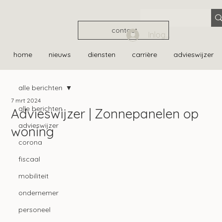
contact
Inloggen
home
nieuws
diensten
carrière
advieswijzer
alle berichten
7 mrt 2024
alle berichten
Advieswijzer | Zonnepanelen op
advieswijzer
woning
corona
fiscaal
mobiliteit
ondernemer
personeel