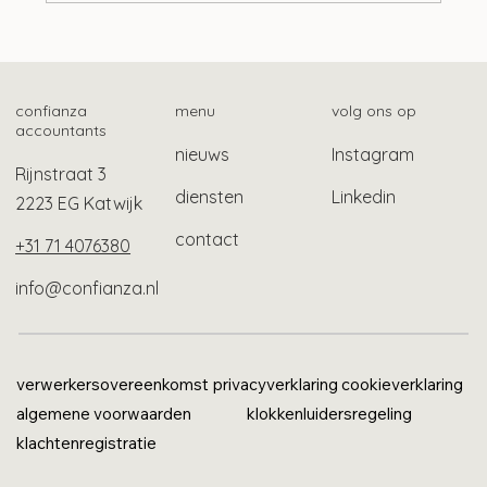
Advieswijzer | Bedrijfsoverdracht
confianza
menu
volg ons op
accountants
nieuws
Instagram
Rijnstraat 3
diensten
Linkedin
2223 EG Katwijk
contact
+31 71 4076380
info@confianza.nl
verwerkersovereenkomst
privacyverklaring
cookieverklaring
algemene voorwaarden
klokkenluidersregeling
klachtenregistratie