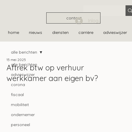
contact
Inloggen
home
nieuws
diensten
carrière
advieswijzer
alle berichten
15 mei 2025
alle berichten
Aftrek btw op verhuur
advieswijzer
werkkamer aan eigen bv?
corona
fiscaal
mobiliteit
ondernemer
personeel