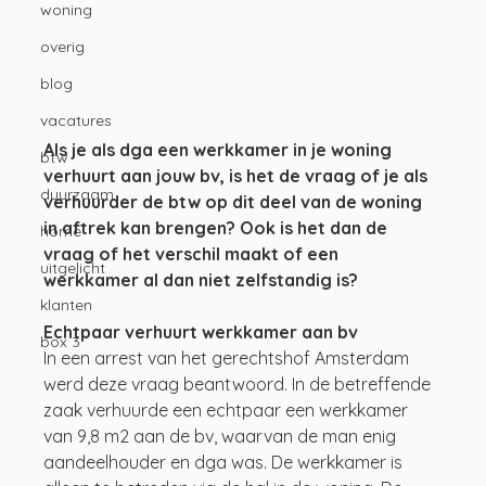
woning
overig
blog
vacatures
Als je als dga een werkkamer in je woning 
btw
verhuurt aan jouw bv, is het de vraag of je als 
duurzaam
verhuurder de btw op dit deel van de woning 
in aftrek kan brengen? Ook is het dan de 
home
vraag of het verschil maakt of een 
uitgelicht
werkkamer al dan niet zelfstandig is?
klanten
Echtpaar verhuurt werkkamer aan bv
box 3
In een arrest van het gerechtshof Amsterdam 
werd deze vraag beantwoord. In de betreffende 
zaak verhuurde een echtpaar een werkkamer 
van 9,8 m2 aan de bv, waarvan de man enig 
aandeelhouder en dga was. De werkkamer is 