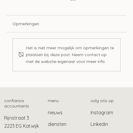
Opmerkingen
Het is niet meer mogelijk om opmerkingen te
plaatsen bij deze post. Neem contact op
met de website-eigenaar voor meer info.
Btw-vrijstelling maatschappelijk werk en
schuldhulpverlening
confianza
menu
volg ons op
accountants
nieuws
Instagram
Rijnstraat 3
diensten
Linkedin
2223 EG Katwijk