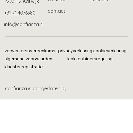
2223 EG Katwijk
contact
+31 71 4076380
info@confianza.nl
verwerkersovereenkomst
privacyverklaring
cookieverklaring
algemene voorwaarden
klokkenluidersregeling
klachtenregistratie
confianza is aangesloten bij