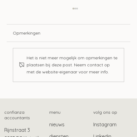
Opmerkingen
Het is niet meer mogelijk om opmerkingen te
plaatsen bij deze post. Neem contact op
met de website-eigenaar voor meer info.
Mogelijk ook gebruikelijk loon bij Stak-
constructie
confianza
menu
volg ons op
accountants
nieuws
Instagram
Rijnstraat 3
diensten
Linkedin