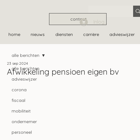
contact
Inloggen
home
nieuws
diensten
carrière
advieswijzer
alle berichten
23 sep 2024
alle berichten
Afwikkeling pensioen eigen bv
advieswijzer
corona
fiscaal
mobiliteit
ondernemer
personeel