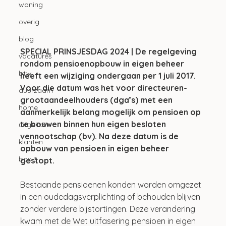
woning
overig
blog
SPECIAL PRINSJESDAG 2024 | De regelgeving 
vacatures
rondom pensioenopbouw in eigen beheer 
btw
heeft een wijziging ondergaan per 1 juli 2017. 
Voor die datum was het voor directeuren-
duurzaam
grootaandeelhouders (dga’s) met een 
home
aanmerkelijk belang mogelijk om pensioen op 
te bouwen binnen hun eigen besloten 
uitgelicht
vennootschap (bv). Na deze datum is de 
klanten
opbouw van pensioen in eigen beheer 
box 3
gestopt. 
Bestaande pensioenen konden worden omgezet 
in een oudedagsverplichting of behouden blijven 
zonder verdere bijstortingen. Deze verandering 
kwam met de Wet uitfasering pensioen in eigen 