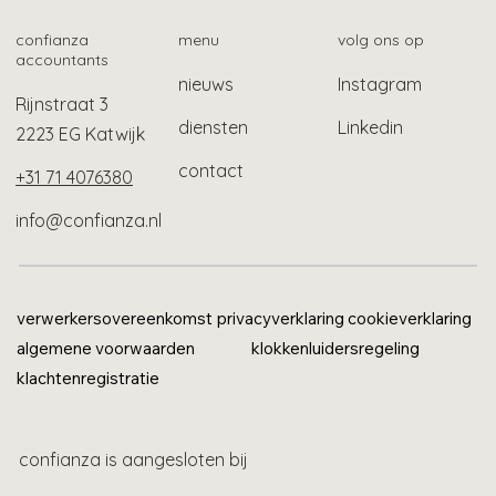
gevluchte Oekraïners
confianza
menu
volg ons op
accountants
nieuws
Instagram
Rijnstraat 3
diensten
Linkedin
2223 EG Katwijk
contact
+31 71 4076380
info@confianza.nl
verwerkersovereenkomst
privacyverklaring
cookieverklaring
algemene voorwaarden
klokkenluidersregeling
klachtenregistratie
confianza is aangesloten bij