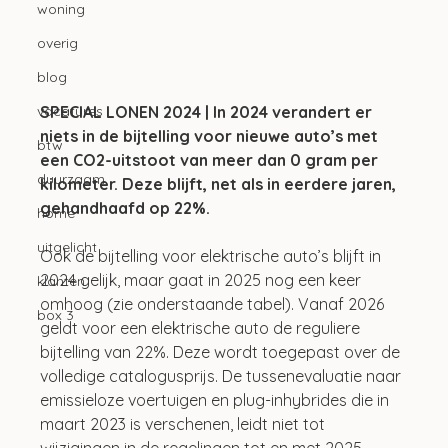
woning
overig
blog
SPECIAL LONEN 2024 | In 2024 verandert er 
vacatures
niets in de bijtelling voor nieuwe auto’s met 
btw
een CO2-uitstoot van meer dan 0 gram per 
duurzaam
kilometer. Deze blijft, net als in eerdere jaren, 
gehandhaafd op 22%.
home
uitgelicht
Ook de bijtelling voor elektrische auto’s blijft in 
2024 gelijk, maar gaat in 2025 nog een keer 
klanten
omhoog (zie onderstaande tabel). Vanaf 2026 
box 3
geldt voor een elektrische auto de reguliere 
bijtelling van 22%. Deze wordt toegepast over de 
volledige catalogusprijs. De tussenevaluatie naar 
emissieloze voertuigen en plug-inhybrides die in 
maart 2023 is verschenen, leidt niet tot 
wijzigingen in de regelingen tot en met 2025. 