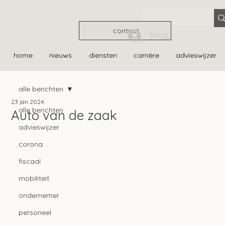
contact
Inloggen
home
nieuws
diensten
carrière
advieswijzer
alle berichten
23 jan 2024
alle berichten
Auto van de zaak
advieswijzer
corona
fiscaal
mobiliteit
ondernemer
personeel