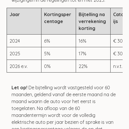
Jaar
Kortingsper
Bijtelling na 
Catalo
centage
verrekening 
ijs
korting
2024
6%
16%
€ 30.0
2025
5%
17%
€ 30.0
2026 e.v.
0%
22%
n.v.t.
Let op!
 De bijtelling wordt vastgesteld voor 60 
maanden, geldend vanaf de eerste maand na de 
maand waarin de auto voor het eerst is 
toegelaten. Na afloop van de 60 
maandentermijn wordt voor de volledig 
elektrische auto per jaar bezien of sprake is van 
een kortingspercentage volgens de op dat 