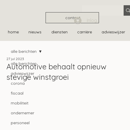
contact
Inloggen
home
nieuws
diensten
carrière
advieswijzer
alle berichten
27 jul 2023
alle berichten
Automotive behaalt opnieuw
advieswijzer
stevige winstgroei
corona
fiscaal
mobiliteit
ondernemer
personeel