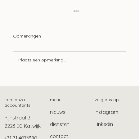
Opmerkingen
Plaats een opmerking...
Hogere korting mrb emissievrije auto’s
confianza
menu
volg ons op
accountants
nieuws
Instagram
Rijnstraat 3
diensten
Linkedin
2223 EG Katwijk
contact
+31 71 4076380