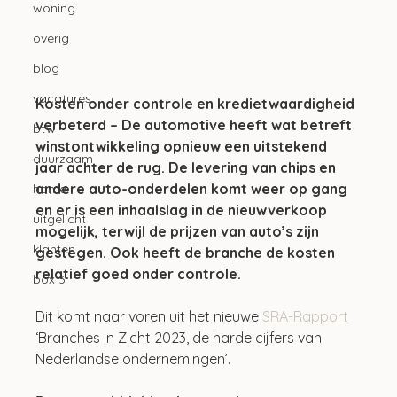
woning
overig
blog
vacatures
Kosten onder controle en kredietwaardigheid 
verbeterd – De automotive heeft wat betreft 
btw
winstontwikkeling opnieuw een uitstekend 
duurzaam
jaar achter de rug. De levering van chips en 
andere auto-onderdelen komt weer op gang 
home
en er is een inhaalslag in de nieuwverkoop 
uitgelicht
mogelijk, terwijl de prijzen van auto’s zijn 
klanten
gestegen. Ook heeft de branche de kosten 
relatief goed onder controle.
box 3
Dit komt naar voren uit het nieuwe 
SRA-Rapport
‘Branches in Zicht 2023, de harde cijfers van 
Nederlandse ondernemingen’.