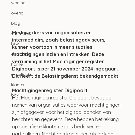
woning
overig
blog
Medewerkers van organisaties en 
vacatures
intermediairs, zoals belastingadviseurs, 
btw
kunnen voortaan in meer situaties 
machtigingen inzien en intrekken. Deze 
duurzaam
verruiming in het Machtigingenregister 
home
Digipoort is per 21 november 2024 ingegaan. 
uitgelicht
Dit heeft de Belastingdienst bekendgemaakt.
klanten
Machtigingenregister Digipoort
box 3
Het Machtigingenregister Digipoort bevat de 
namen van organisaties waarvoor machtigingen 
zijn afgegeven voor het digitaal ophalen van 
berichten en gegevens. Deze hebben betrekking 
op specifieke klanten, zoals bedrijven en 
particulieren. Machtigen kan alleen als de klant 