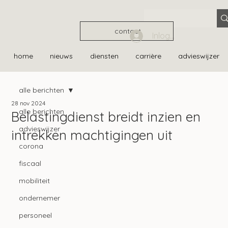
contact
Inloggen
home
nieuws
diensten
carrière
advieswijzer
alle berichten
28 nov 2024
alle berichten
Belastingdienst breidt inzien en
advieswijzer
intrekken machtigingen uit
corona
fiscaal
mobiliteit
ondernemer
personeel