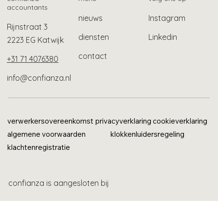
accountants
nieuws
Instagram
Rijnstraat 3
diensten
Linkedin
2223 EG Katwijk
contact
+31 71 4076380
info@confianza.nl
verwerkersovereenkomst
privacyverklaring
cookieverklaring
algemene voorwaarden
klokkenluidersregeling
klachtenregistratie
confianza is aangesloten bij