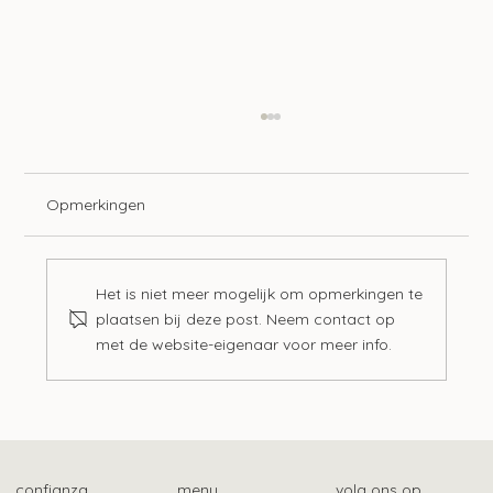
Opmerkingen
Het is niet meer mogelijk om opmerkingen te
plaatsen bij deze post. Neem contact op
met de website-eigenaar voor meer info.
Samenwerking Belastingdienst en NSR
voor hulp bij schulden
confianza
menu
volg ons op