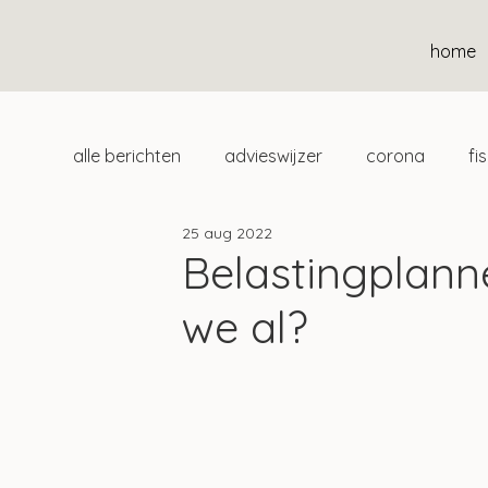
home
alle berichten
advieswijzer
corona
fi
25 aug 2022
duurzaam
home
uitgelicht
klan
Belastingplann
we al?