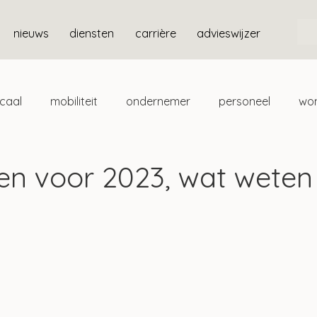
nieuws
diensten
carrière
advieswijzer
scaal
mobiliteit
ondernemer
personeel
wo
ten
box 3
en voor 2023, wat weten