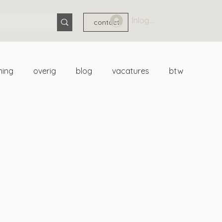
Inloggen
contact
ning
overig
blog
vacatures
btw