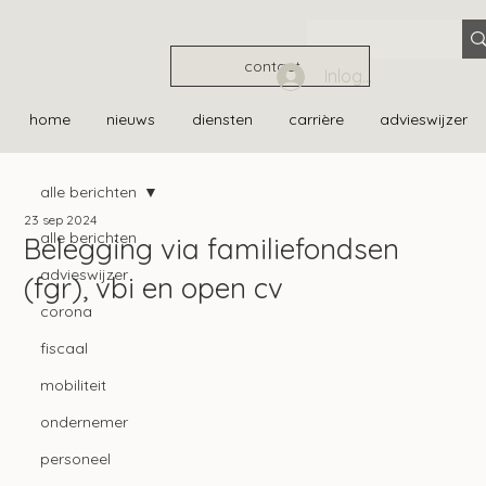
contact
Inloggen
home
nieuws
diensten
carrière
advieswijzer
alle berichten
23 sep 2024
alle berichten
Belegging via familiefondsen
advieswijzer
(fgr), vbi en open cv
corona
fiscaal
mobiliteit
ondernemer
personeel