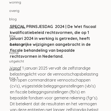
woning
overig
blog
SPECIAL PRINSJESDAG  2024 | De Wet fiscaal 
vacatures
kwalificatiebeleid rechtsvormen, die op 1 
btw
januari 2024 in werking is getreden, heeft 
belangrijke wijzigingen aangebracht in de 
duurzaam
fiscale behandeling van bepaalde 
home
rechtsvormen in Nederland. 
uitgelicht
Vanaf 1 januari 2025 vervalt de zelfstandige 
klanten
belastingplicht voor de vennootschapsbelasting 
box 3
van open commanditaire vennootschappen 
(cv’s), vrijgestelde beleggingsinstellingen (vbi’s) 
en fiscale beleggingsinstellingen (fbi’s) en 
bepaalde fondsen voor gemene rekening (fgr’s). 
Dit betekent dat de resultaten en het vermogen 
van deze entiteiten niet langer zelfstandig belast 