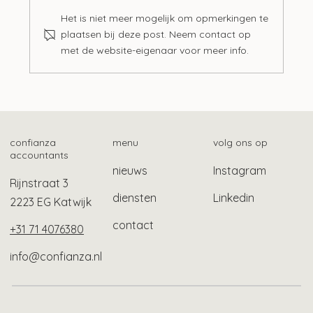
Het is niet meer mogelijk om opmerkingen te
plaatsen bij deze post. Neem contact op
met de website-eigenaar voor meer info.
Mogelijk ook gebruikelijk loon bij Stak-
constructie
confianza
menu
volg ons op
accountants
nieuws
Instagram
Rijnstraat 3
diensten
Linkedin
2223 EG Katwijk
contact
+31 71 4076380
info@confianza.nl