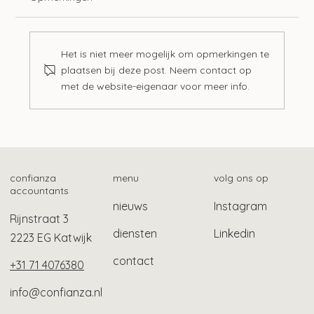
Het is niet meer mogelijk om opmerkingen te
plaatsen bij deze post. Neem contact op
met de website-eigenaar voor meer info.
Zo vind je het fiscale betalingskenmerk
confianza
menu
volg ons op
accountants
nieuws
Instagram
Rijnstraat 3
diensten
Linkedin
2223 EG Katwijk
contact
+31 71 4076380
info@confianza.nl