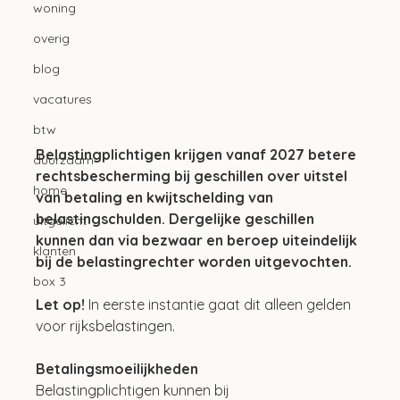
woning
overig
blog
vacatures
btw
Belastingplichtigen krijgen vanaf 2027 betere 
duurzaam
rechtsbescherming bij geschillen over uitstel 
home
van betaling en kwijtschelding van 
belastingschulden. Dergelijke geschillen 
uitgelicht
kunnen dan via bezwaar en beroep uiteindelijk 
klanten
bij de belastingrechter worden uitgevochten.
box 3
Let op! 
In eerste instantie gaat dit alleen gelden 
voor rijksbelastingen.
Betalingsmoeilijkheden
Belastingplichtigen kunnen bij 