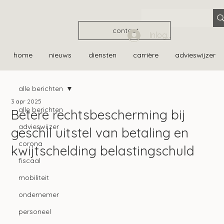
contact
Inloggen
home
nieuws
diensten
carrière
advieswijzer
alle berichten
3 apr 2025
alle berichten
Betere rechtsbescherming bij
advieswijzer
geschil uitstel van betaling en
corona
kwijtschelding belastingschuld
fiscaal
mobiliteit
ondernemer
personeel