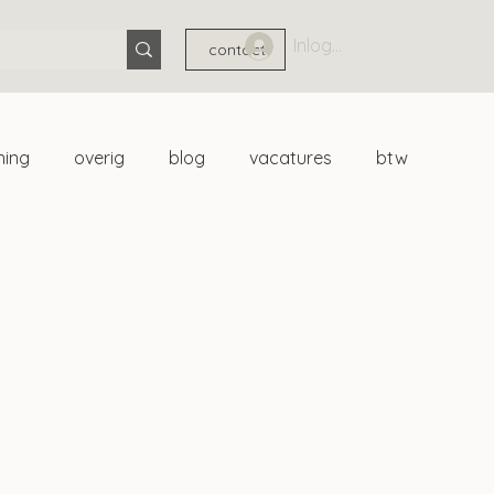
Inloggen
contact
ning
overig
blog
vacatures
btw