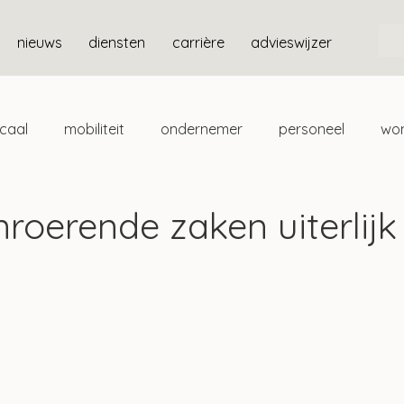
nieuws
diensten
carrière
advieswijzer
scaal
mobiliteit
ondernemer
personeel
wo
ten
box 3
roerende zaken uiterlijk
4