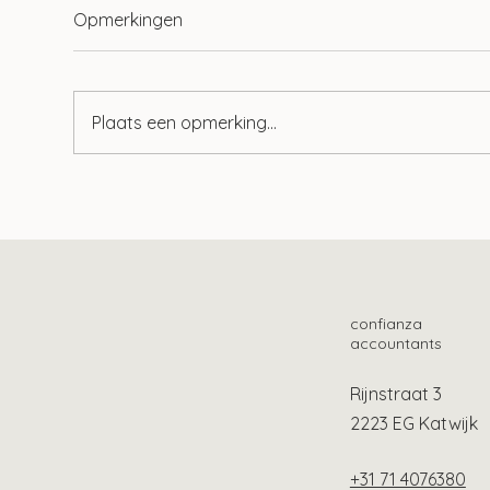
Opmerkingen
Plaats een opmerking...
Definitief geen verhoging
Btw-
btw op sport, media en
maa
cultuur
sch
confianza
accountants
Rijnstraat 3
2223 EG Katwijk
+31 71 4076380