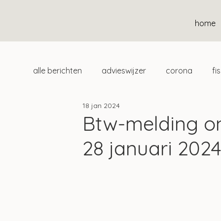
home
alle berichten
advieswijzer
corona
fi
18 jan 2024
duurzaam
home
uitgelicht
klan
Btw-melding on
28 januari 202