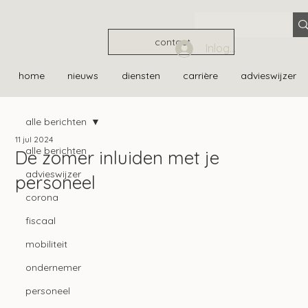
contact
Inloggen
home
nieuws
diensten
carrière
advieswijzer
alle berichten
11 jul 2024
alle berichten
De zomer inluiden met je
advieswijzer
personeel
corona
fiscaal
mobiliteit
ondernemer
personeel