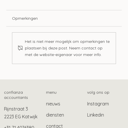
Opmerkingen
Het is niet meer mogelijk om opmerkingen te
plaatsen bij deze post. Neem contact op
met de website-eigenaar voor meer info.
Langere tijdelijke bescherming
gevluchte Oekraïners
confianza
menu
volg ons op
accountants
nieuws
Instagram
Rijnstraat 3
diensten
Linkedin
2223 EG Katwijk
contact
+31 71 4076380