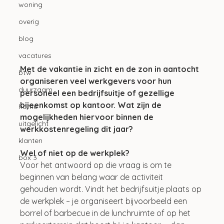
woning
overig
blog
vacatures
Met de vakantie in zicht en de zon in aantocht 
btw
organiseren veel werkgevers voor hun 
duurzaam
personeel een bedrijfsuitje of gezellige 
bijeenkomst op kantoor. Wat zijn de 
home
mogelijkheden hiervoor binnen de 
uitgelicht
werkkostenregeling dit jaar?
klanten
Wel of niet op de werkplek?
box 3
Voor het antwoord op die vraag is om te 
beginnen van belang waar de activiteit 
gehouden wordt. Vindt het bedrijfsuitje plaats op 
de werkplek – je organiseert bijvoorbeeld een 
borrel of barbecue in de lunchruimte of op het 