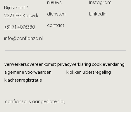
nieuws
Instagram
Rijnstraat 3
diensten
Linkedin
2223 EG Katwijk
contact
+31 71 4076380
info@confianza.nl
verwerkersovereenkomst
privacyverklaring
cookieverklaring
algemene voorwaarden
klokkenluidersregeling
klachtenregistratie
confianza is aangesloten bij