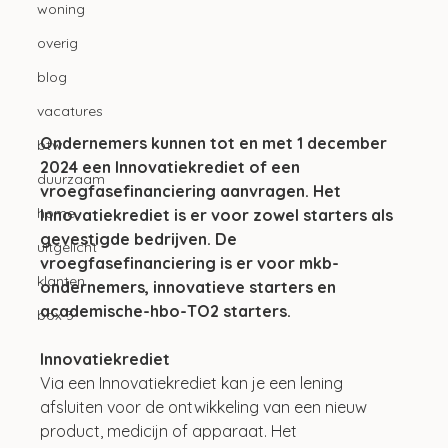
woning
overig
blog
vacatures
Ondernemers kunnen tot en met 1 december 
btw
2024 een Innovatiekrediet of een 
duurzaam
vroegfasefinanciering aanvragen. Het 
home
Innovatiekrediet is er voor zowel starters als 
gevestigde bedrijven. De 
uitgelicht
vroegfasefinanciering is er voor mkb-
klanten
ondernemers, innovatieve starters en 
academische-hbo-TO2 starters.
box 3
Innovatiekrediet
Via een Innovatiekrediet kan je een lening 
afsluiten voor de ontwikkeling van een nieuw 
product, medicijn of apparaat. Het 