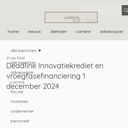
contact
Inloggen
home
nieuws
diensten
carrière
advieswijzer
alle berichten
21 nov 2024
alle berichten
Deadline Innovatiekrediet en
advieswijzer
vroegfasefinanciering 1
corona
december 2024
fiscaal
mobiliteit
ondernemer
personeel