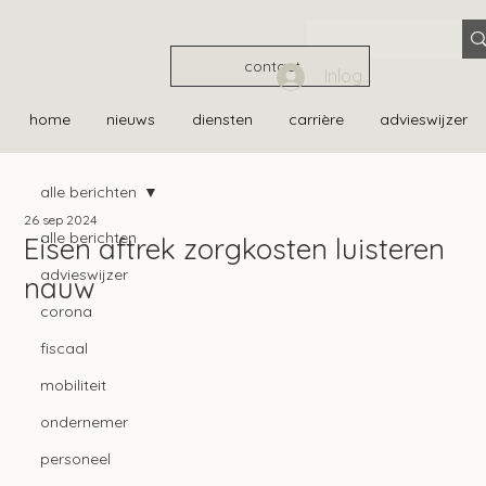
contact
Inloggen
home
nieuws
diensten
carrière
advieswijzer
alle berichten
26 sep 2024
alle berichten
Eisen aftrek zorgkosten luisteren
advieswijzer
nauw
corona
fiscaal
mobiliteit
ondernemer
personeel