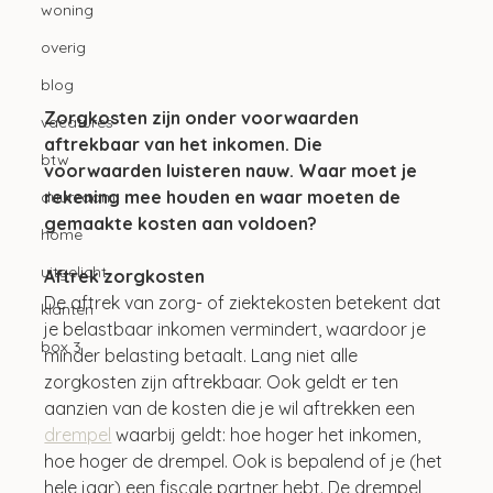
woning
overig
blog
Zorgkosten zijn onder voorwaarden 
vacatures
aftrekbaar van het inkomen. Die 
btw
voorwaarden luisteren nauw. Waar moet je 
rekening mee houden en waar moeten de 
duurzaam
gemaakte kosten aan voldoen?
home
uitgelicht
Aftrek zorgkosten
De aftrek van zorg- of ziektekosten betekent dat 
klanten
je belastbaar inkomen vermindert, waardoor je 
box 3
minder belasting betaalt. Lang niet alle 
zorgkosten zijn aftrekbaar. Ook geldt er ten 
aanzien van de kosten die je wil aftrekken een 
drempel
 waarbij geldt: hoe hoger het inkomen, 
hoe hoger de drempel. Ook is bepalend of je (het 
hele jaar) een fiscale partner hebt. De drempel 