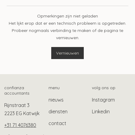
Opmerkingen zijn niet geladen
Het lijkt erop dat er een technisch probleem is opgetreden.
Probeer nogmaals verbinding te maken of de pagina te
vernieuwen.
Zwv-pgb-zorgverleners kunnen ook
zorgbonus aanvragen
Vernieuwen
confianza
menu
volg ons op
accountants
nieuws
Instagram
Rijnstraat 3
diensten
Linkedin
2223 EG Katwijk
contact
+31 71 4076380