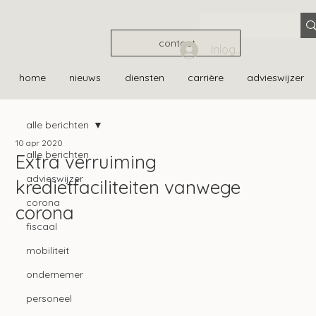
contact
Inloggen
home
nieuws
diensten
carrière
advieswijzer
alle berichten
10 apr 2020
alle berichten
Extra verruiming
advieswijzer
kredietfaciliteiten vanwege
corona
corona
fiscaal
mobiliteit
ondernemer
personeel