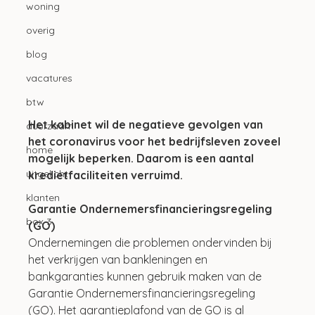
woning
overig
blog
vacatures
btw
Het kabinet wil de negatieve gevolgen van 
duurzaam
het coronavirus voor het bedrijfsleven zoveel 
home
mogelijk beperken. Daarom is een aantal 
uitgelicht
kredietfaciliteiten verruimd.
klanten
Garantie Ondernemersfinancieringsregeling 
box 3
(GO)
Ondernemingen die problemen ondervinden bij 
het verkrijgen van bankleningen en 
bankgaranties kunnen gebruik maken van de 
Garantie Ondernemersfinancieringsregeling 
(GO). Het garantieplafond van de GO is al 